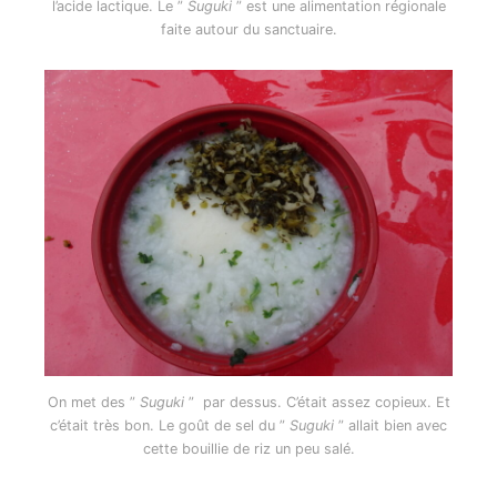
l’acide lactique. Le ”
Suguki
” est une alimentation régionale
faite autour du sanctuaire.
On met des ”
Suguki
” par dessus. C’était assez copieux. Et
c’était très bon. Le goût de sel du ”
Suguki
” allait bien avec
cette bouillie de riz un peu salé.