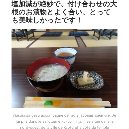
塩加減が絶妙で、付け合わせの大
根のお漬物とよく合い、とって
も美味しかったです！
Nanakusa gayu
accompagné de radis japonais saumuré. Je
l’ai pris dans le sanctuaire Fukuôji jinja. Il se situe dans le
nord-ouest de la ville de Kyoto et à côté du temple