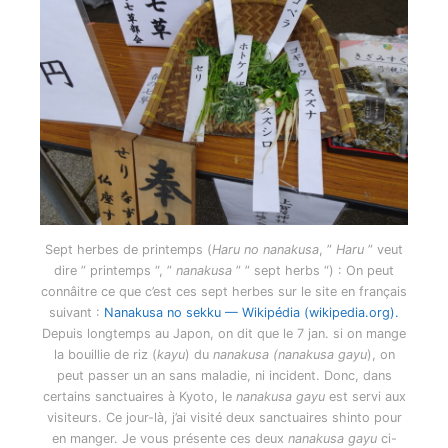
Sept herbes de printemps (
Haru no nanakusa
, ”
Haru
” veut
dire ” printemps “, ”
nanakusa
” ” sept herbs “) : On peut
connâitre ce que c’est ces sept herbes sur le site en français
suivant :
Nanakusa no sekku — Wikipédia (wikipedia.org).
Depuis longtemps au Japon, on dit que le 7 jan. si on mange
la bouillie de riz (
kayu
) du
nanakusa
(nanakusa gayu
), on
peut passer un an sans maladie, ni incident. Donc, dans
certains sanctuaires à Kyoto, le
nanakusa gayu
est servi aux
visiteurs. Ce jour-là, j’ai visité deux sanctuaires shinto pour
en manger. Je vous présente ces deux
nanakusa gayu
ci-