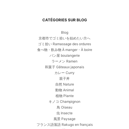
CATÉGORIES SUR BLOG
Blog
京都市でゴミ拾いを始めたい方へ
ゴミ拾い Ramassage des ordures
食べ物・飲み物 À manger・À boire
パン屋 boulangerie
ラーメン Ramen
和菓子 Gâteaux japonais
カレー Curry
親子丼
自然 Nature
動物 Animal
植物 Plante
キノコ Champignon
鳥 Oiseau
虫 Insecte
風景 Paysage
フランス語落語 Rakugo en français