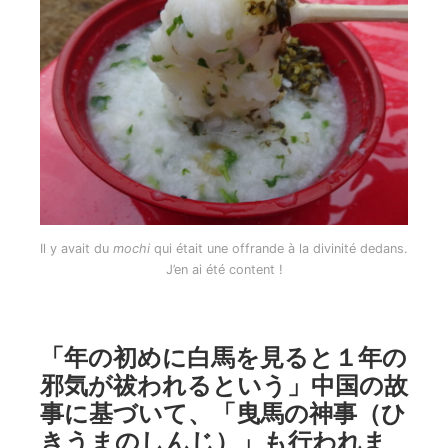
Il y avait du
mochi
qui était une offrande à la divinité dedans.
J’en ai été content !
「年の初めに白馬を見ると１年の
邪気が祓われるという」中国の故
事に基づいて、「曳馬の神事（ひ
きうまのしんじ）」も行われま