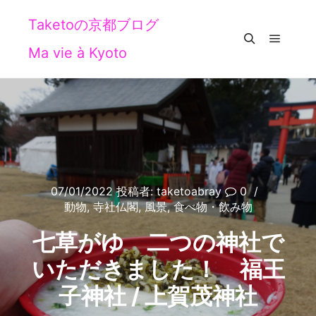
Taketoの京都ブログ
Ma vie à Kyoto
メイン
検索
07/01/2022
投稿者:
taketoabray
0
動物
,
寺社仏閣
,
風景
,
食べ物・飲み物
七草がゆ 二つの神社で
いただきました！ 福王
子神社 / 上賀茂神社