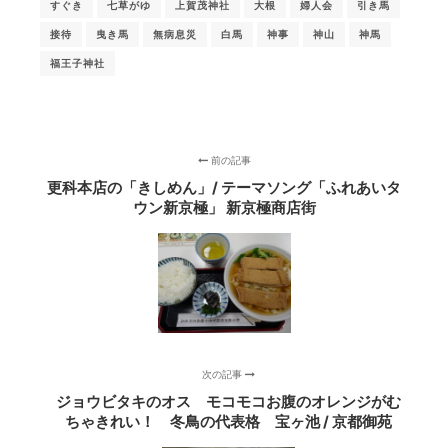
すぐき
七草がゆ
上賀茂神社
大根
婦人会
引き馬
接待
曳き馬
無病息災
白馬
神事
神山
神馬
福王子神社
前の記事
更科本店の「きしめん」/ テーマソング「ふれあいタ
ウン新京極」 新京極商店街
次の記事
ジョウビタキのオス モコモコお腹のオレンジがむ
ちゃきれい！ 冬鳥の代表格 宝ヶ池 / 京都御苑