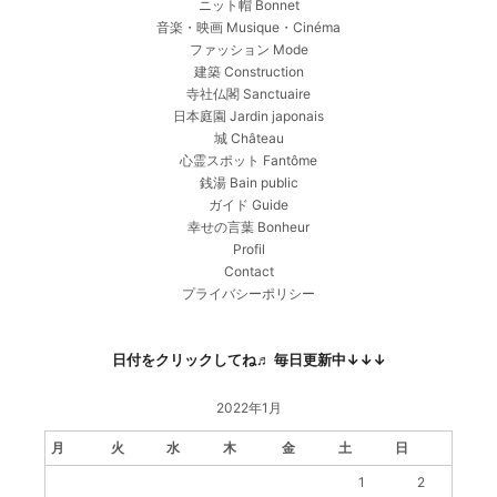
ニット帽 Bonnet
音楽・映画 Musique・Cinéma
ファッション Mode
建築 Construction
寺社仏閣 Sanctuaire
日本庭園 Jardin japonais
城 Château
心霊スポット Fantôme
銭湯 Bain public
ガイド Guide
幸せの言葉 Bonheur
Profil
Contact
プライバシーポリシー
日付をクリックしてね♬ 毎日更新中↓↓↓
2022年1月
月
火
水
木
金
土
日
1
2