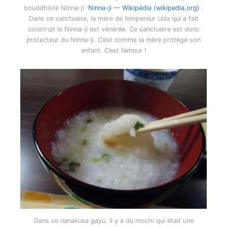
bouddhiste Ninna-ji :
Ninna-ji — Wikipédia (wikipedia.org)
.
Dans ce sanctuaire, la mère de l’empereur Uda qui a fait
construit le Ninna-ji est vénérée. Ce sanctuaire est donc
protecteur du Ninna-ji. C’est comme la mère protège son
enfant. C’est l’amour !
Dans ce
nanakusa gayu,
il y a du
mochi
qui était une