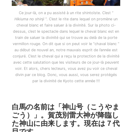
Ce jour-là, on a pu assisté à un rite shintoïste. C’est ”
Hikiuma no shinji
“. C’est le rite dans lequel on promène un
cheval blanc et faire saluer à la divinité. Sur la photo ci-
dessus, c’est le spectacle dans lequel le cheval blanc est en
train de saluer la divinité qui se trouve au delà de la porte
vermillon rouge. On dit que si on peut voir le “chaval blanc ”
au début de nouvel an, notre mauvais esprit de l’année est
conjuré. C’est le cheval qui a reçu la protection de la divinité
avec cette salutation que les visiteurs de ce jour-là peuvent
voir. Et alors, chers lecteurs, vous avez pu voir ce cheval
divin par ce blog. Donc, vous aussi, vous serez protégés
par la divinité de Kyoto cette année !!!
白馬の名前は「神山号（こうやま
ごう）」。賀茂別雷大神が降臨し
た神山に由来します。現在は７代
目です。