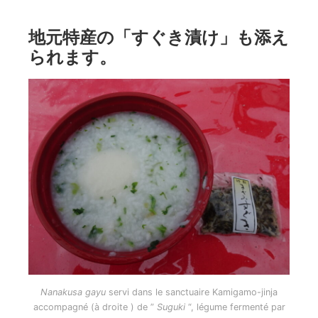
地元特産の「すぐき漬け」も添え
られます。
Nanakusa gayu
servi dans le sanctuaire Kamigamo-jinja
accompagné (à droite ) de ”
Suguki
“, légume fermenté par