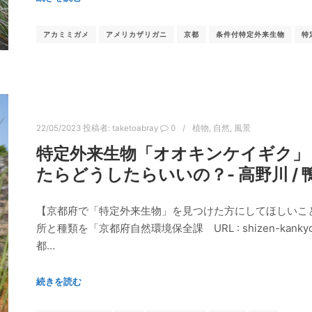
アカミミガメ
アメリカザリガニ
京都
条件付特定外来生物
特
22/05/2023
投稿者:
taketoabray
0
植物
,
自然
,
風景
特定外来生物「オオキンケイギク」 
たらどうしたらいいの？- 高野川 / 
【京都府で「特定外来生物」を見つけた方にしてほしいこ
所と種類を「京都府自然環境保全課 URL : shizen-kankyo
都…
続きを読む