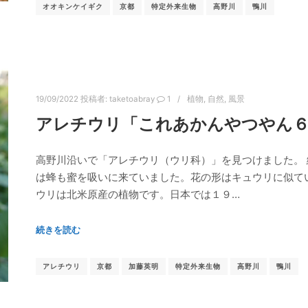
オオキンケイギク
京都
特定外来生物
高野川
鴨川
19/09/2022
投稿者:
taketoabray
1
植物
,
自然
,
風景
アレチウリ「これあかんやつやん６
高野川沿いで「アレチウリ（ウリ科）」を見つけました。
は蜂も蜜を吸いに来ていました。花の形はキュウリに似て
ウリは北米原産の植物です。日本では１９…
続きを読む
アレチウリ
京都
加藤英明
特定外来生物
高野川
鴨川