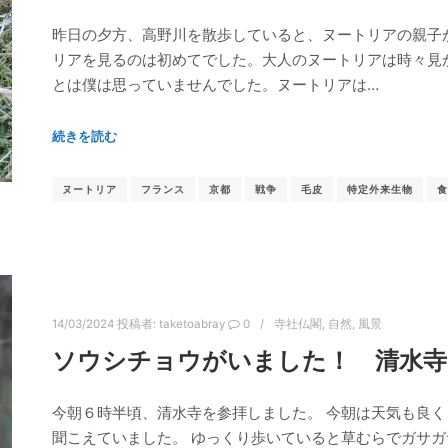
昨日の夕方、高野川を散歩していると、ヌートリアの親子
リアを見るのは初めてでした。大人のヌートリアは時々見
とは僕は思っていませんでした。ヌートリアは…
続きを読む
ヌートリア
フランス
京都
戦争
毛皮
特定外来生物
食
14/03/2024
投稿者:
taketoabray
0
寺社仏閣
,
自然
,
風景
ソウシチョウがいました！ 清水寺
今朝６時半頃、清水寺を参拝しました。 今朝は天気も良
聞こえていました。 ゆっくり歩いていると草むらでガサ