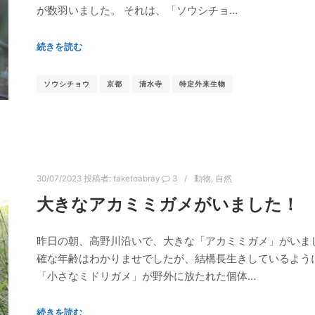
が数羽いました。 それは、「ソウシチョ…
続きを読む
ソウシチョウ
京都
清水寺
特定外来生物
30/07/2023
投稿者:
taketoabray
3
動物
,
自然
大きなアカミミガメがいました！ ‐ 
昨日の朝、高野川沿いで、大きな「アカミミガメ」がいま
確な年齢はわかりませでしたが、結構長生きしているよう
「小さなミドリガメ」が野外に放たれた個体…
続きを読む