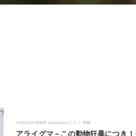
31/08/2025
投稿者:
taketoabray
0
動物
アライグマ – この動物狂暴につき