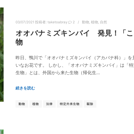
03/07/2021
投稿者:
taketoabray
2
動物
,
植物
,
自然
オオバナミズキンバイ 発見！「こ
物
昨日、鴨川で「オオバナミズキンバイ（アカバナ科）」を
いなお花です。 しかし、「オオバナミズキンバイ」は「特
生物」とは、外国から来た生物（帰化生…
続きを読む
動物
植物
法律
特定外来生物
駆除