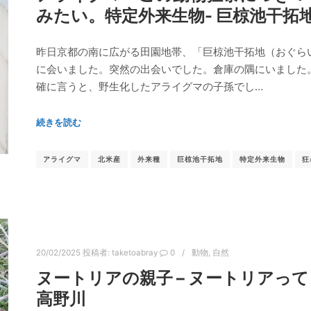
みたい。特定外来生物- 巨椋池干拓
昨日京都の南に広がる田園地帯、「巨椋池干拓地（おぐら
に会いました。突然の出会いでした。倉庫の隅にいました
確に言うと、野生化したアライグマの子孫でし…
続きを読む
アライグマ
北米産
外来種
巨椋池干拓地
特定外来生物
狂
20/02/2025
投稿者:
taketoabray
0
動物
,
自然
ヌートリアの親子 – ヌートリアっ
高野川