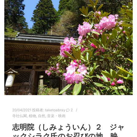
20/04/2021
投稿者:
taketoabray
2
寺社仏閣
,
植物
,
自然
,
音楽・映画
志明院（しみょういん）２ ジャ
ックシラク氏のお忍びの地。映