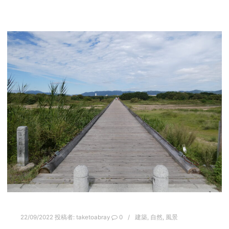
22/09/2022
投稿者:
taketoabray
0
建築
,
自然
,
風景