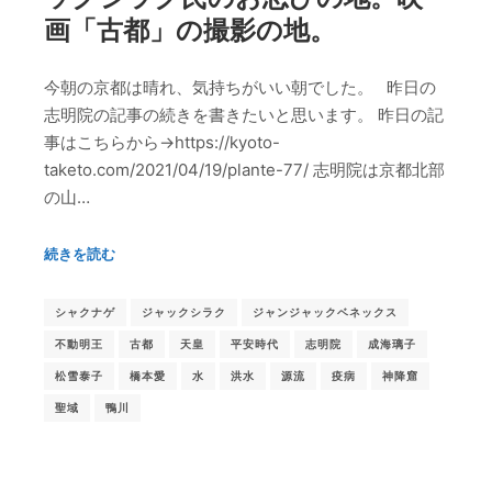
画「古都」の撮影の地。
今朝の京都は晴れ、気持ちがいい朝でした。 昨日の
志明院の記事の続きを書きたいと思います。 昨日の記
事はこちらから→https://kyoto-
taketo.com/2021/04/19/plante-77/ 志明院は京都北部
の山…
続きを読む
シャクナゲ
ジャックシラク
ジャンジャックベネックス
不動明王
古都
天皇
平安時代
志明院
成海璃子
松雪泰子
橋本愛
水
洪水
源流
疫病
神降窟
聖域
鴨川