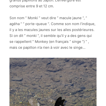
grands papillons au Japon. L’envergure est
comprise entre 9 et 12 cm.
Son nom ” Monki ” veut dire ” macule jaune “, ”
agéha ” ” porte-queue “. Comme son nom l’indique,
il y a les macules jaunes sur les ailes postérieures.
Si on dit ” monki “, il semble qu’il y a des gens qui
se rappellent ” Monkey (en français ” singe “) ” ,
mais ce papillon n’a rien à voir avec le singe…