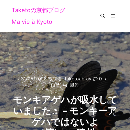
Taketoの京都ブログ
Ma vie à Kyoto
メイン
検索
31/05/2026
投稿者:
taketoabray
0
自然
,
虫
,
風景
モンキアゲハが吸水して
いました♬ – モンキーア
ゲハではないよ