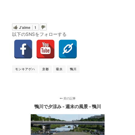
J'aime
1
以下のSNSをフォローする
モンキアゲハ
京都
吸水
鴨川
前の記事
鴨川で夕涼み - 週末の風景 - 鴨川