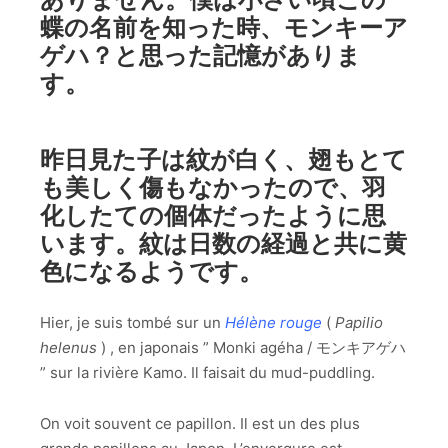
蝶の名前を知った時、モンキーア
ゲハ？と思った記憶がありま
す。
昨日見た子は紋が白く、翅もとて
も美しく傷もなかったので、羽
化したての個体だったように思
います。紋は日数の経過と共に黄
色になるようです。
Hier, je suis tombé sur un
Hélène rouge
(
Papilio
helenus
) , en japonais ” Monki agéha / モンキアゲハ
” sur la rivière Kamo. Il faisait du mud-puddling.
On voit souvent ce papillon. Il est un des plus