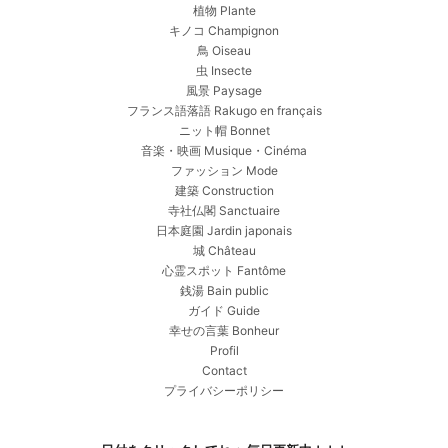
植物 Plante
キノコ Champignon
鳥 Oiseau
虫 Insecte
風景 Paysage
フランス語落語 Rakugo en français
ニット帽 Bonnet
音楽・映画 Musique・Cinéma
ファッション Mode
建築 Construction
寺社仏閣 Sanctuaire
日本庭園 Jardin japonais
城 Château
心霊スポット Fantôme
銭湯 Bain public
ガイド Guide
幸せの言葉 Bonheur
Profil
Contact
プライバシーポリシー