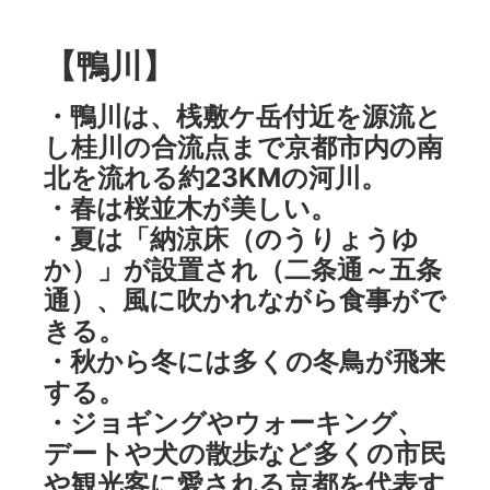
【鴨川】
・鴨川は、桟敷ケ岳付近を源流と
し桂川の合流点まで京都市内の南
北を流れる約23KMの河川。
・春は桜並木が美しい。
・夏は「納涼床（のうりょうゆ
か）」が設置され（二条通～五条
通）、風に吹かれながら食事がで
きる。
・秋から冬には多くの冬鳥が飛来
する。
・ジョギングやウォーキング、
デートや犬の散歩など多くの市民
や観光客に愛される京都を代表す