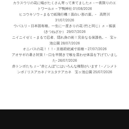
カラスウリの花に蟻がたくさん寄って来てました♬ ‐ 一夜限りのエ
トワール♬ – 下鴨神社
01/08/2026
ヒコウキソウ – まるで紙飛行機！面白い形の葉。‐ 高野川
31/07/2026
ウバユリ – 日本固有種。一生に一度きりの花 (竹と同じ）♬ – 狐坂
(きつねざか）
29/07/2026
ニイニイゼミ – まるで忍者、隠れ身の術！完全なる保護色。‐ 宝ヶ
池公園
28/07/2026
オニバスの花！！！- 京都府絶滅寸前種 –
27/07/2026
アオサギの暑さ対策！‐ 口を半開きで喉を震わせ体温を下げていまし
た‐
26/07/2026
赤トンボたち ♫ – “赤とんぼ”にはいろんな種類がいます！‐ ノシメト
ンボ / リスアカネ / マユタテアカネ 宝ヶ池公園
25/07/2026