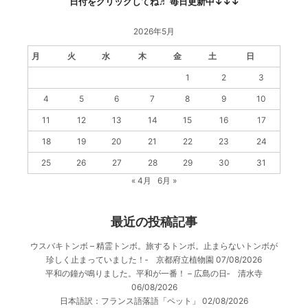
日付をクリックしてね♬ 毎日更新中↓↓↓
2026年5月
月
火
水
木
金
土
日
1
2
3
4
5
6
7
8
9
10
11
12
13
14
15
16
17
18
19
20
21
22
23
24
25
26
27
28
29
30
31
« 4月
6月 »
最近の投稿記事
ウスバキトンボ – 精霊トンボ。旅するトンボ。止まらないトンボが
珍しく止まっていました！‐ 京都府立植物園
07/08/2026
平和の鐘が鳴りました。平和が一番！ – 広島の日‐ 清水寺
06/08/2026
日本語訳：フランス語落語「ペット」
02/08/2026