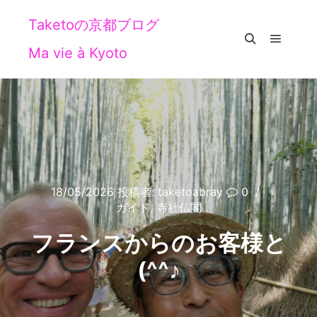
Taketoの京都ブログ
Ma vie à Kyoto
メイン
検索
18/05/2026
投稿者:
taketoabray
0
ガイド
,
寺社仏閣
フランスからのお客様と
(^^♪