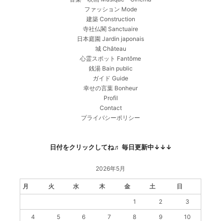
ファッション Mode
建築 Construction
寺社仏閣 Sanctuaire
日本庭園 Jardin japonais
城 Château
心霊スポット Fantôme
銭湯 Bain public
ガイド Guide
幸せの言葉 Bonheur
Profil
Contact
プライバシーポリシー
日付をクリックしてね♬ 毎日更新中↓↓↓
2026年5月
月
火
水
木
金
土
日
1
2
3
4
5
6
7
8
9
10