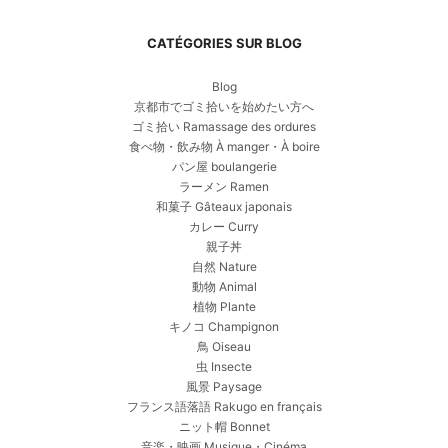
CATÉGORIES SUR BLOG
Blog
京都市でゴミ拾いを始めたい方へ
ゴミ拾い Ramassage des ordures
食べ物・飲み物 À manger・À boire
パン屋 boulangerie
ラーメン Ramen
和菓子 Gâteaux japonais
カレー Curry
親子丼
自然 Nature
動物 Animal
植物 Plante
キノコ Champignon
鳥 Oiseau
虫 Insecte
風景 Paysage
フランス語落語 Rakugo en français
ニット帽 Bonnet
音楽・映画 Musique・Cinéma