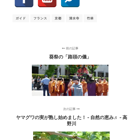
ガイド
フランス
京都
清水寺
竹林
前の記事
葵祭の「路頭の儀」
次の記事
ヤマグワの実が熟し始めました！ - 自然の恵み♬ - 高
野川