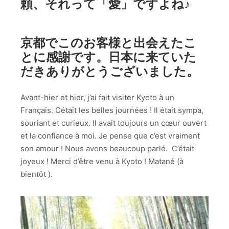
頼、それって「愛」ですよね♪
京都でこのお客様と出会えたこ
とに感謝です。日本に来ていた
だきありがとうございました。
Avant-hier et hier, j’ai fait visiter Kyoto à un
Français. Cétait les belles journées ! Il était sympa,
souriant et curieux. Il avait toujours un cœur ouvert
et la confiance à moi. Je pense que c’est vraiment
son amour ! Nous avons beaucoup parlé. C’était
joyeux ! Merci d’être venu à Kyoto ! Matané (à
bientôt ).