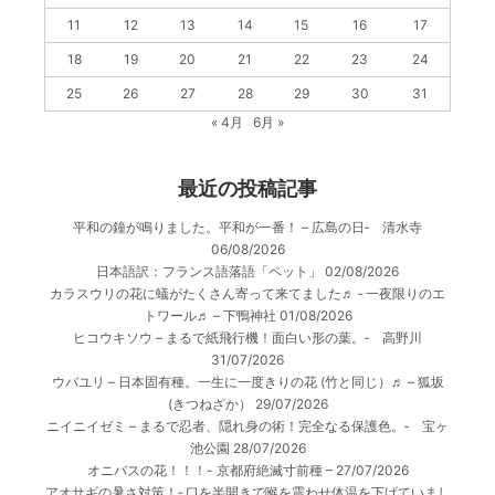
11
12
13
14
15
16
17
18
19
20
21
22
23
24
25
26
27
28
29
30
31
« 4月
6月 »
最近の投稿記事
平和の鐘が鳴りました。平和が一番！ – 広島の日‐ 清水寺
06/08/2026
日本語訳：フランス語落語「ペット」
02/08/2026
カラスウリの花に蟻がたくさん寄って来てました♬ ‐ 一夜限りのエ
トワール♬ – 下鴨神社
01/08/2026
ヒコウキソウ – まるで紙飛行機！面白い形の葉。‐ 高野川
31/07/2026
ウバユリ – 日本固有種。一生に一度きりの花 (竹と同じ）♬ – 狐坂
(きつねざか）
29/07/2026
ニイニイゼミ – まるで忍者、隠れ身の術！完全なる保護色。‐ 宝ヶ
池公園
28/07/2026
オニバスの花！！！- 京都府絶滅寸前種 –
27/07/2026
アオサギの暑さ対策！‐ 口を半開きで喉を震わせ体温を下げていまし