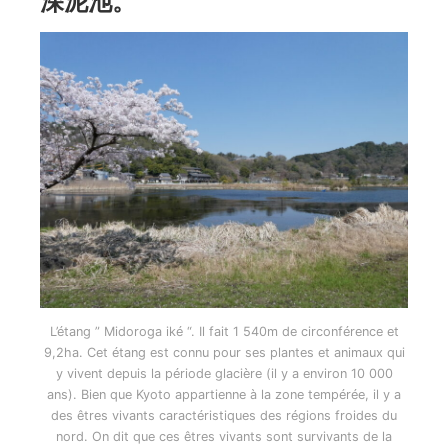
深泥池。
L’étang ” Midoroga iké “. Il fait 1 540m de circonférence et
9,2ha. Cet étang est connu pour ses plantes et animaux qui
y vivent depuis la période glacière (il y a environ 10 000
ans). Bien que Kyoto appartienne à la zone tempérée, il y a
des êtres vivants caractéristiques des régions froides du
nord. On dit que ces êtres vivants sont survivants de la