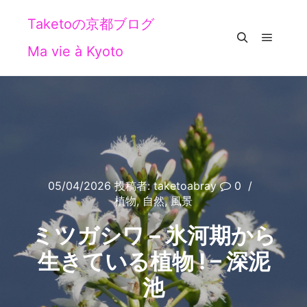
Taketoの京都ブログ
Ma vie à Kyoto
メイン
検索
05/04/2026
投稿者:
taketoabray
0
植物
,
自然
,
風景
ミツガシワ – 氷河期から
生きている植物 ! – 深泥
池