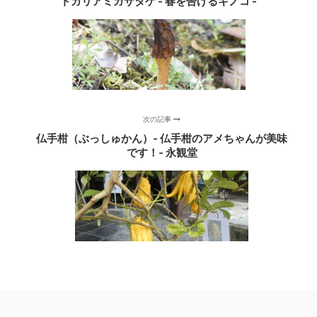
トガリアミガサタケ - 春を告げるキノコ -
次の記事
仏手柑（ぶっしゅかん）- 仏手柑のアメちゃんが美味
です！‐ 永観堂