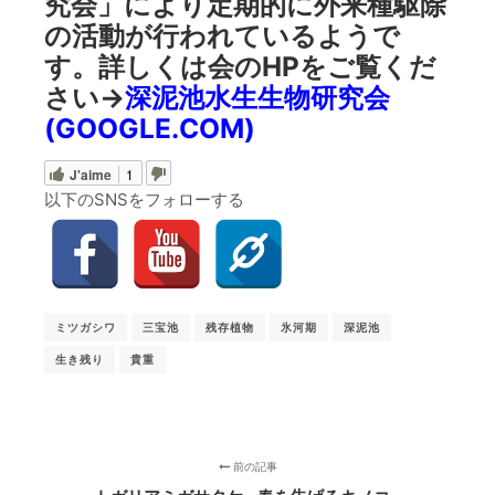
究会」により定期的に外来種駆除
の活動が行われているようで
す。詳しくは会のHPをご覧くだ
さい→
深泥池水生生物研究会
(GOOGLE.COM)
J'aime
1
以下のSNSをフォローする
ミツガシワ
三宝池
残存植物
氷河期
深泥池
生き残り
貴重
前の記事