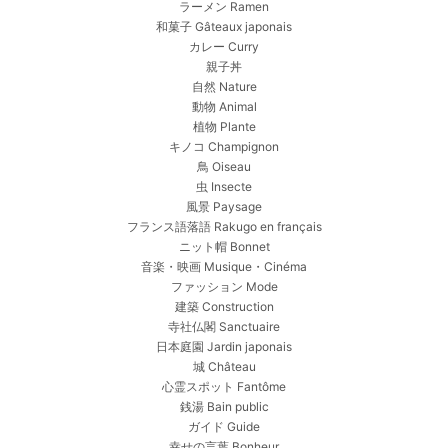
ラーメン Ramen
和菓子 Gâteaux japonais
カレー Curry
親子丼
自然 Nature
動物 Animal
植物 Plante
キノコ Champignon
鳥 Oiseau
虫 Insecte
風景 Paysage
フランス語落語 Rakugo en français
ニット帽 Bonnet
音楽・映画 Musique・Cinéma
ファッション Mode
建築 Construction
寺社仏閣 Sanctuaire
日本庭園 Jardin japonais
城 Château
心霊スポット Fantôme
銭湯 Bain public
ガイド Guide
幸せの言葉 Bonheur