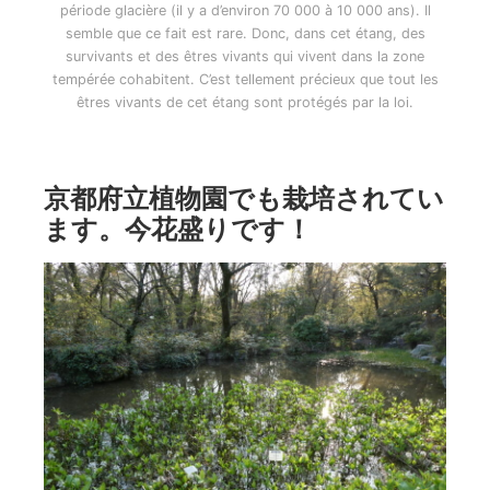
période glacière (il y a d’environ 70 000 à 10 000 ans). Il
semble que ce fait est rare. Donc, dans cet étang, des
survivants et des êtres vivants qui vivent dans la zone
tempérée cohabitent. C’est tellement précieux que tout les
êtres vivants de cet étang sont protégés par la loi.
京都府立植物園でも栽培されてい
ます。今花盛りです！