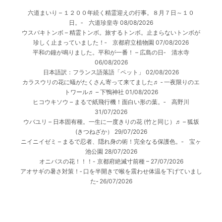
六道まいり – １２００年続く精霊迎えの行事。８月７日～１０
日。‐ 六道珍皇寺
08/08/2026
ウスバキトンボ – 精霊トンボ。旅するトンボ。止まらないトンボが
珍しく止まっていました！‐ 京都府立植物園
07/08/2026
平和の鐘が鳴りました。平和が一番！ – 広島の日‐ 清水寺
06/08/2026
日本語訳：フランス語落語「ペット」
02/08/2026
カラスウリの花に蟻がたくさん寄って来てました♬ ‐ 一夜限りのエ
トワール♬ – 下鴨神社
01/08/2026
ヒコウキソウ – まるで紙飛行機！面白い形の葉。‐ 高野川
31/07/2026
ウバユリ – 日本固有種。一生に一度きりの花 (竹と同じ）♬ – 狐坂
(きつねざか）
29/07/2026
ニイニイゼミ – まるで忍者、隠れ身の術！完全なる保護色。‐ 宝ヶ
池公園
28/07/2026
オニバスの花！！！- 京都府絶滅寸前種 –
27/07/2026
アオサギの暑さ対策！‐ 口を半開きで喉を震わせ体温を下げていまし
た‐
26/07/2026