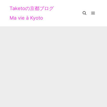
Taketoの京都ブログ
Ma vie à Kyoto
メイン
検索