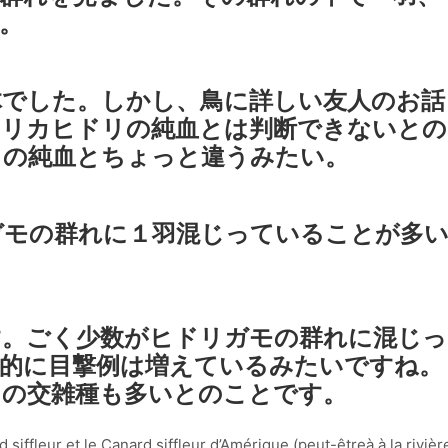
。
体でした。しかし、鳥に詳しい友人のお話
メリカヒドリの純血とは判断できないとの
リの純血とちょっと違うみたい。
ガモの群れに１羽混じっていることが多
す。ごく少数がヒドリガモの群れに混じっ
的に目撃例は増えているみたいですね。
との交雑種も多いとのことです。
d siffleur et le Canard siffleur d’Amérique (peut-êtreà à la rivièr