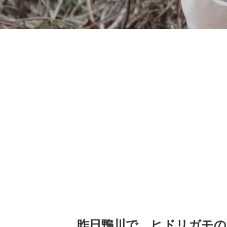
昨日鴨川で、ヒドリガモの