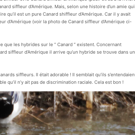
anard siffleur d’Amérique. Mais, selon une histoire d’un amie qui
re qu’il est un pure Canard shiffleur d’Amérique. Car il y avait
leur d’Amérique (voir la photo de Canard siffleur d’Amérique ci-
are que les hybrides sur le ” Canard ” existent. Concernant
nard siffleur d’Amérique il arrive qu’un hybride se trouve dans un
ards siffleurs. Il était adorable ! Il semblait qu’ils s’entendaien
 qu’il n’y ait pas de discrimination raciale. Cela est bon !