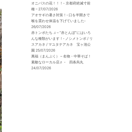
オニバスの花！！！- 京都府絶滅寸前
種 –
27/07/2026
アオサギの暑さ対策！‐ 口を半開きで
喉を震わせ体温を下げていました‐
26/07/2026
赤トンボたち ♫ – “赤とんぼ”にはいろ
んな種類がいます！‐ ノシメトンボ / リ
スアカネ / マユタテアカネ 宝ヶ池公
園
25/07/2026
萬福（まんぷく） – 名物・中華そば！
素敵なローカル店♬ - 四条烏丸
24/07/2026