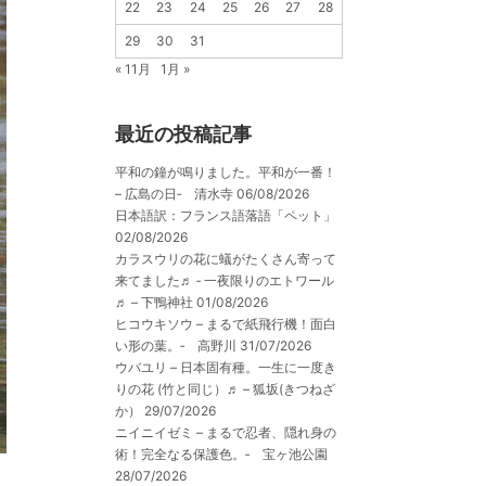
22
23
24
25
26
27
28
29
30
31
« 11月
1月 »
最近の投稿記事
平和の鐘が鳴りました。平和が一番！
– 広島の日‐ 清水寺
06/08/2026
日本語訳：フランス語落語「ペット」
02/08/2026
カラスウリの花に蟻がたくさん寄って
来てました♬ ‐ 一夜限りのエトワール
♬ – 下鴨神社
01/08/2026
ヒコウキソウ – まるで紙飛行機！面白
い形の葉。‐ 高野川
31/07/2026
ウバユリ – 日本固有種。一生に一度き
りの花 (竹と同じ）♬ – 狐坂(きつねざ
か）
29/07/2026
ニイニイゼミ – まるで忍者、隠れ身の
術！完全なる保護色。‐ 宝ヶ池公園
28/07/2026