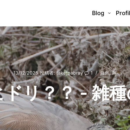
Blog
Profi
13/12/2025
投稿者:
taketoabray
1
自然
,
鳥
ドリ？？ ‐ 雑種の