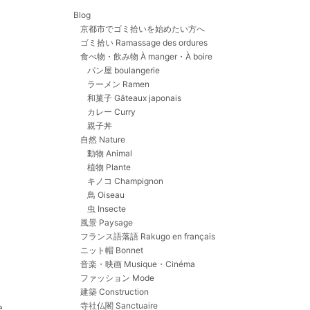
Blog
京都市でゴミ拾いを始めたい方へ
ゴミ拾い Ramassage des ordures
食べ物・飲み物 À manger・À boire
パン屋 boulangerie
ラーメン Ramen
和菓子 Gâteaux japonais
カレー Curry
親子丼
自然 Nature
動物 Animal
い
植物 Plante
キノコ Champignon
鳥 Oiseau
虫 Insecte
風景 Paysage
フランス語落語 Rakugo en français
ニット帽 Bonnet
音楽・映画 Musique・Cinéma
ファッション Mode
建築 Construction
寺社仏閣 Sanctuaire
e