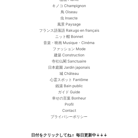
キノコ Champignon
鳥 Oiseau
虫 Insecte
風景 Paysage
フランス語落語 Rakugo en français
ニット帽 Bonnet
音楽・映画 Musique・Cinéma
ファッション Mode
建築 Construction
寺社仏閣 Sanctuaire
日本庭園 Jardin japonais
城 Château
心霊スポット Fantôme
銭湯 Bain public
ガイド Guide
幸せの言葉 Bonheur
Profil
Contact
プライバシーポリシー
日付をクリックしてね♬ 毎日更新中↓↓↓