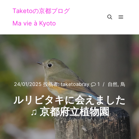
Taketoの京都ブログ
Ma vie à Kyoto
メイン
検索
24/01/2025
投稿者:
taketoabray
1
自然
,
鳥
ルリビタキに会えました
♫ 京都府立植物園