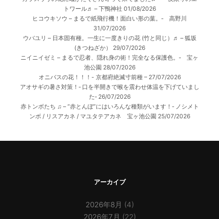
トワール♬ – 下鴨神社
01/08/2026
ヒコウキソウ – まるで紙飛行機！面白い形の葉。‐ 高野川
31/07/2026
ウバユリ – 日本固有種。一生に一度きりの花 (竹と同じ）♬ – 狐坂
(きつねざか）
29/07/2026
ニイニイゼミ – まるで忍者、隠れ身の術！完全なる保護色。‐ 宝ヶ
池公園
28/07/2026
オニバスの花！！！- 京都府絶滅寸前種 –
27/07/2026
アオサギの暑さ対策！‐ 口を半開きで喉を震わせ体温を下げていまし
た‐
26/07/2026
赤トンボたち ♫ – “赤とんぼ”にはいろんな種類がいます！‐ ノシメト
ンボ / リスアカネ / マユタテアカネ 宝ヶ池公園
25/07/2026
アーカイブ
2026年8月
(4)
2026年7月
(22)