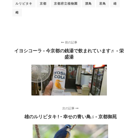
ルリビタキ
京都
京都府立植物園
漂鳥
若鳥
雄
雌
前の記事
イヨシコーラ - 今京都の銭湯で飲まれています♬ - 栄
盛湯
次の記事
雄のルリビタキ ! - 幸せの青い鳥♫ - 京都御苑