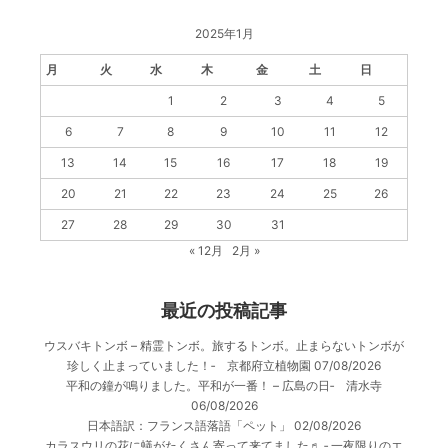
2025年1月
月
火
水
木
金
土
日
1
2
3
4
5
6
7
8
9
10
11
12
13
14
15
16
17
18
19
20
21
22
23
24
25
26
27
28
29
30
31
« 12月
2月 »
最近の投稿記事
ウスバキトンボ – 精霊トンボ。旅するトンボ。止まらないトンボが
珍しく止まっていました！‐ 京都府立植物園
07/08/2026
平和の鐘が鳴りました。平和が一番！ – 広島の日‐ 清水寺
06/08/2026
日本語訳：フランス語落語「ペット」
02/08/2026
カラスウリの花に蟻がたくさん寄って来てました♬ ‐ 一夜限りのエ