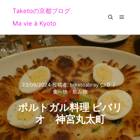
Taketoの京都ブログ
Ma vie à Kyoto
メイン
検索
23/09/2024
投稿者:
taketoabray
0
食べ物・飲み物
ポルトガル料理 ビバリ
オ 神宮丸太町