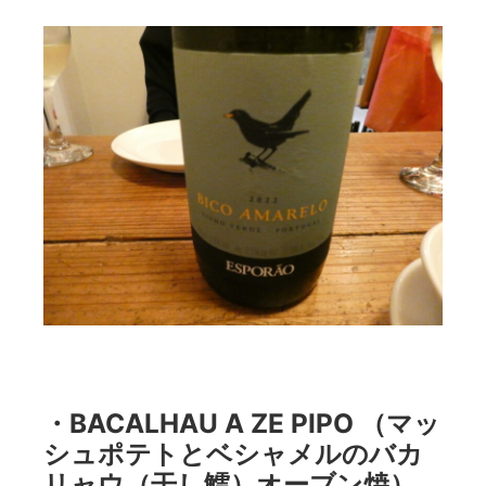
・BACALHAU A ZE PIPO （マッ
シュポテトとベシャメルのバカ
リャウ（干し鱈）オーブン焼）