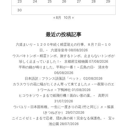
23
24
25
26
27
28
29
30
« 8月
10月 »
最近の投稿記事
六道まいり – １２００年続く精霊迎えの行事。８月７日～１０
日。‐ 六道珍皇寺
08/08/2026
ウスバキトンボ – 精霊トンボ。旅するトンボ。止まらないトンボが
珍しく止まっていました！‐ 京都府立植物園
07/08/2026
平和の鐘が鳴りました。平和が一番！ – 広島の日‐ 清水寺
06/08/2026
日本語訳：フランス語落語「ペット」
02/08/2026
カラスウリの花に蟻がたくさん寄って来てました♬ ‐ 一夜限りのエ
トワール♬ – 下鴨神社
01/08/2026
ヒコウキソウ – まるで紙飛行機！面白い形の葉。‐ 高野川
31/07/2026
ウバユリ – 日本固有種。一生に一度きりの花 (竹と同じ）♬ – 狐坂
(きつねざか）
29/07/2026
ニイニイゼミ – まるで忍者、隠れ身の術！完全なる保護色。‐ 宝ヶ
池公園
28/07/2026