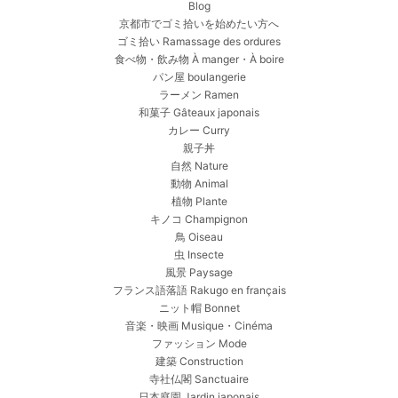
Blog
京都市でゴミ拾いを始めたい方へ
ゴミ拾い Ramassage des ordures
食べ物・飲み物 À manger・À boire
パン屋 boulangerie
ラーメン Ramen
和菓子 Gâteaux japonais
カレー Curry
親子丼
自然 Nature
動物 Animal
植物 Plante
キノコ Champignon
鳥 Oiseau
虫 Insecte
風景 Paysage
フランス語落語 Rakugo en français
ニット帽 Bonnet
音楽・映画 Musique・Cinéma
ファッション Mode
建築 Construction
寺社仏閣 Sanctuaire
日本庭園 Jardin japonais