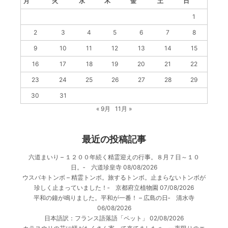
月
火
水
木
金
土
日
1
2
3
4
5
6
7
8
9
10
11
12
13
14
15
16
17
18
19
20
21
22
23
24
25
26
27
28
29
30
31
« 9月
11月 »
最近の投稿記事
六道まいり – １２００年続く精霊迎えの行事。８月７日～１０
日。‐ 六道珍皇寺
08/08/2026
ウスバキトンボ – 精霊トンボ。旅するトンボ。止まらないトンボが
珍しく止まっていました！‐ 京都府立植物園
07/08/2026
平和の鐘が鳴りました。平和が一番！ – 広島の日‐ 清水寺
06/08/2026
日本語訳：フランス語落語「ペット」
02/08/2026