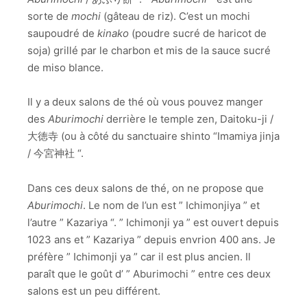
sorte de
mochi
(gâteau de riz). C’est un mochi
saupoudré de
kinako
(poudre sucré de haricot de
soja) grillé par le charbon et mis de la sauce sucré
de miso blance.
Il y a deux salons de thé où vous pouvez manger
des
Aburimochi
derrière le temple zen, Daitoku-ji /
大徳寺 (ou à côté du sanctuaire shinto “Imamiya jinja
/ 今宮神社 “.
Dans ces deux salons de thé, on ne propose que
Aburimochi
. Le nom de l’un est ” Ichimonjiya ” et
l’autre ” Kazariya “. ” Ichimonji ya ” est ouvert depuis
1023 ans et ” Kazariya ” depuis envrion 400 ans. Je
préfère ” Ichimonji ya ” car il est plus ancien. Il
paraît que le goût d’ ” Aburimochi ” entre ces deux
salons est un peu différent.