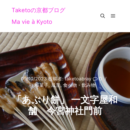
Taketoの京都ブログ
Ma vie à Kyoto
メイン
検索
09/10/2023
投稿者:
taketoabray
0
和菓子
,
風景
,
食べ物・飲み物
「あぶり餅」 一文字屋和
舗 今宮神社門前