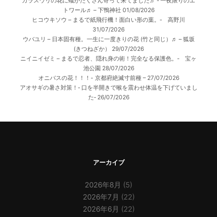
カラスウリの花に蟻がたくさん寄って来てました♬ ‐ 一夜限りのエ
トワール♬ – 下鴨神社
01/08/2026
ヒコウキソウ – まるで紙飛行機！面白い形の葉。‐ 高野川
31/07/2026
ウバユリ – 日本固有種。一生に一度きりの花 (竹と同じ）♬ – 狐坂
(きつねざか）
29/07/2026
ニイニイゼミ – まるで忍者、隠れ身の術！完全なる保護色。‐ 宝ヶ
池公園
28/07/2026
オニバスの花！！！- 京都府絶滅寸前種 –
27/07/2026
アオサギの暑さ対策！‐ 口を半開きで喉を震わせ体温を下げていまし
た‐
26/07/2026
アーカイブ
2026年8月
(5)
2026年7月
(22)
2026年6月
(22)