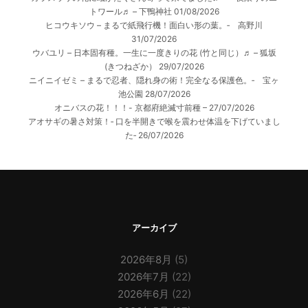
トワール♬ – 下鴨神社
01/08/2026
ヒコウキソウ – まるで紙飛行機！面白い形の葉。‐ 高野川
31/07/2026
ウバユリ – 日本固有種。一生に一度きりの花 (竹と同じ）♬ – 狐坂
(きつねざか）
29/07/2026
ニイニイゼミ – まるで忍者、隠れ身の術！完全なる保護色。‐ 宝ヶ
池公園
28/07/2026
オニバスの花！！！- 京都府絶滅寸前種 –
27/07/2026
アオサギの暑さ対策！‐ 口を半開きで喉を震わせ体温を下げていまし
た‐
26/07/2026
アーカイブ
2026年8月
(5)
2026年7月
(22)
2026年6月
(22)