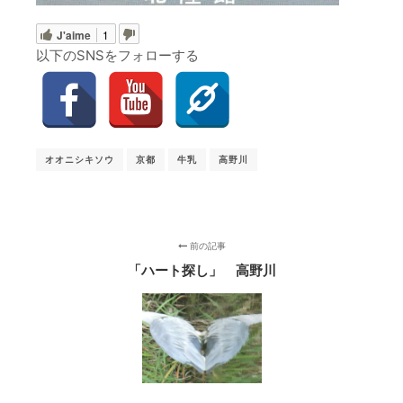
J'aime
1
以下のSNSをフォローする
オオニシキソウ
京都
牛乳
高野川
前の記事
「ハート探し」 高野川