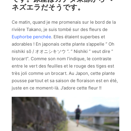
ネズエラだそうです。
Ce matin, quand je me promenais sur le bord de la
rivière Takano, je suis tombé sur des fleurs de
Euphorbe penchée
. Elles étaient superbes et
adorables ! En japonais cette plante s’appelle ” Oh
nishiki sô / オオニシキソウ “. ” Nishiki ” veut dire ”
brocart”. Comme son nom l’indique, le contraste
entre le vert des feuilles et le rouge des tiges est
très joli comme un brocart. Au Japon, cette plante
pousse partout et sa saison de floraison est en été,
juste en ce moment-là. J’adore cette fleur !!