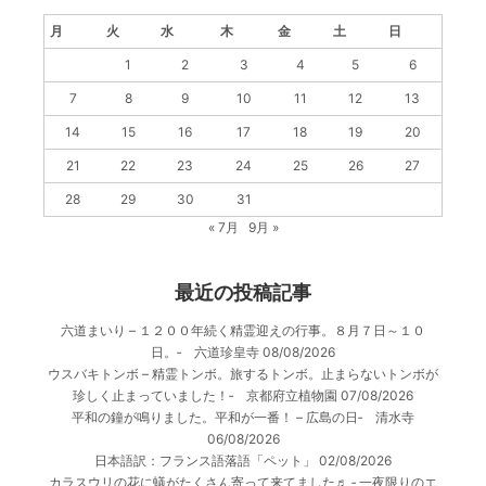
月
火
水
木
金
土
日
1
2
3
4
5
6
7
8
9
10
11
12
13
14
15
16
17
18
19
20
21
22
23
24
25
26
27
28
29
30
31
« 7月
9月 »
最近の投稿記事
六道まいり – １２００年続く精霊迎えの行事。８月７日～１０
日。‐ 六道珍皇寺
08/08/2026
ウスバキトンボ – 精霊トンボ。旅するトンボ。止まらないトンボが
珍しく止まっていました！‐ 京都府立植物園
07/08/2026
平和の鐘が鳴りました。平和が一番！ – 広島の日‐ 清水寺
06/08/2026
日本語訳：フランス語落語「ペット」
02/08/2026
カラスウリの花に蟻がたくさん寄って来てました♬ ‐ 一夜限りのエ