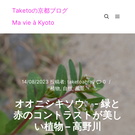
Taketoの京都ブログ
Ma vie à Kyoto
メイン
検索
14/08/2023
投稿者:
taketoabray
0
植物
,
自然
,
風景
オオニシキソウ ‐ 緑と
赤のコントラストが美し
い植物 – 高野川