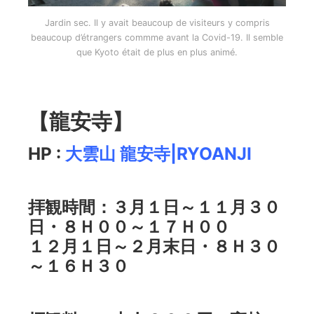
Jardin sec. Il y avait beaucoup de visiteurs y compris
beaucoup d’étrangers commme avant la Covid-19. Il semble
que Kyoto était de plus en plus animé.
【龍安寺】
HP :
大雲山 龍安寺|RYOANJI
拝観時間：３月１日～１１月３０
日・８Ｈ００～１７Ｈ００
１２月１日～２月末日・８Ｈ３０
～１６Ｈ３０