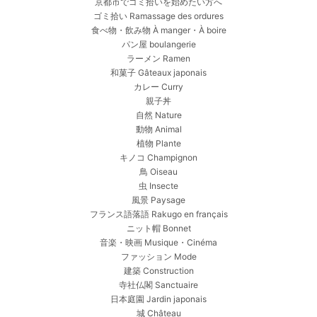
京都市でゴミ拾いを始めたい方へ
ゴミ拾い Ramassage des ordures
食べ物・飲み物 À manger・À boire
パン屋 boulangerie
ラーメン Ramen
和菓子 Gâteaux japonais
カレー Curry
親子丼
自然 Nature
動物 Animal
植物 Plante
キノコ Champignon
鳥 Oiseau
虫 Insecte
風景 Paysage
フランス語落語 Rakugo en français
ニット帽 Bonnet
音楽・映画 Musique・Cinéma
ファッション Mode
建築 Construction
寺社仏閣 Sanctuaire
日本庭園 Jardin japonais
城 Château