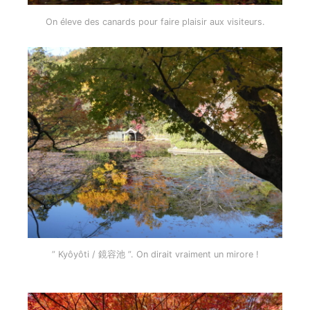
On éleve des canards pour faire plaisir aux visiteurs.
” Kyôyôti / 鏡容池 ”. On dirait vraiment un mirore !