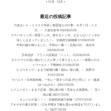
« 10月
12月 »
最近の投稿記事
六道まいり – １２００年続く精霊迎えの行事。８月７日～１０
日。‐ 六道珍皇寺
08/08/2026
ウスバキトンボ – 精霊トンボ。旅するトンボ。止まらないトンボが
珍しく止まっていました！‐ 京都府立植物園
07/08/2026
平和の鐘が鳴りました。平和が一番！ – 広島の日‐ 清水寺
06/08/2026
日本語訳：フランス語落語「ペット」
02/08/2026
カラスウリの花に蟻がたくさん寄って来てました♬ ‐ 一夜限りのエ
トワール♬ – 下鴨神社
01/08/2026
ヒコウキソウ – まるで紙飛行機！面白い形の葉。‐ 高野川
31/07/2026
ウバユリ – 日本固有種。一生に一度きりの花 (竹と同じ）♬ – 狐坂
(きつねざか）
29/07/2026
ニイニイゼミ – まるで忍者、隠れ身の術！完全なる保護色。‐ 宝ヶ
池公園
28/07/2026
オニバスの花！！！- 京都府絶滅寸前種 –
27/07/2026
アオサギの暑さ対策！‐ 口を半開きで喉を震わせ体温を下げていまし
た‐
26/07/2026