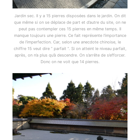
Jardin sec. Il y a 15 pierres disposées dans le jardin. On dit
que même si on se déplace de part et d’autre du site, on ne
peut pas contempler ces 15 pierres en même temps. Il
manque toujours une pierre. Ce fait représente l’importance
de l’imperfection. Car, selon une anecdote chinoise, le
chiffre 15 veut dire ” parfait “. Si on atteint le niveau parfait,
après, on n’a plus qu’à descendre. On s’arrête de s’efforcer.
Donc on ne voit que 14 pierres.