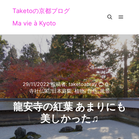
Taketoの京都ブログ
Ma vie à Kyoto
メイン
検索
29/11/2022
投稿者:
taketoabray
0
寺社仏閣
,
日本庭園
,
植物
,
自然
,
風景
龍安寺の紅葉 あまりにも
美しかった♫