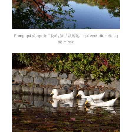
Etang qui s’appelle ” Kyôyôti / 鏡容池 ” qui veut dire l’étang
de miroir.