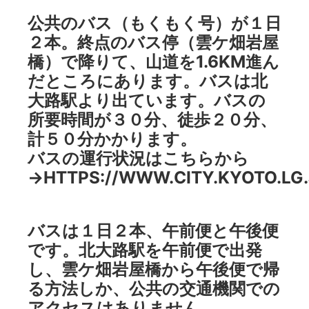
公共のバス（もくもく号）が１日
２本。終点のバス停（雲ケ畑岩屋
橋）で降りて、山道を1.6KM進ん
だところにあります。バスは北
大路駅より出ています。バスの
所要時間が３０分、徒歩２０分、
計５０分かかります。
バスの運行状況はこちらから
→
HTTPS://WWW.CITY.KYOTO.LG.
バスは１日２本、午前便と午後便
です。北大路駅を午前便で出発
し、雲ケ畑岩屋橋から午後便で帰
る方法しか、公共の交通機関での
アクセスはありません。