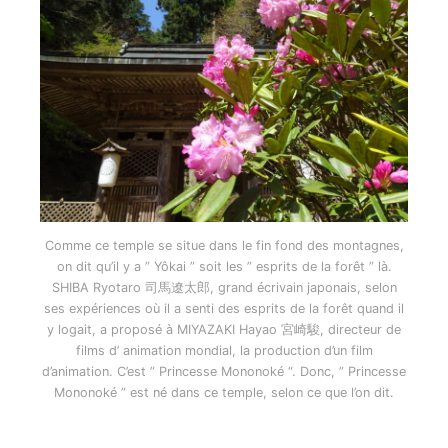
Comme ce temple se situe dans le fin fond des montagnes,
on dit qu’il y a ” Yôkai ” soit les ” esprits de la forêt ” là.
SHIBA Ryotaro 司馬遼太郎, grand écrivain japonais, selon
ses expériences où il a senti des esprits de la forêt quand il
y logait, a proposé à MIYAZAKI Hayao 宮崎駿, directeur de
films d’ animation mondial, la production d’un film
d’animation. C’est ” Princesse Mononoké “. Donc, ” Princesse
Mononoké ” est né dans ce temple, selon ce que l’on dit.