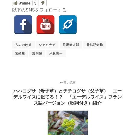
J'aime
3
以下のSNSをフォローする
もののけ姫
シャクナゲ
司馬遼太郎
天然記念物
宮崎駿
志明院
米良美一
前の記事
ハハコグサ（母子草）とチチコグサ（父子草） エー
デルワイスに似てる！？ 「エーデルワイス」フラン
ス語バージョン（歌詞付き）紹介