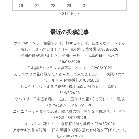
26
27
28
29
30
« 3月
5月 »
最近の投稿記事
ウスバキトンボ – 精霊トンボ。旅するトンボ。止まらないトンボが
珍しく止まっていました！‐ 京都府立植物園
07/08/2026
平和の鐘が鳴りました。平和が一番！ – 広島の日‐ 清水寺
06/08/2026
日本語訳：フランス語落語「ペット」
02/08/2026
カラスウリの花に蟻がたくさん寄って来てました♬ ‐ 一夜限りのエ
トワール♬ – 下鴨神社
01/08/2026
ヒコウキソウ – まるで紙飛行機！面白い形の葉。‐ 高野川
31/07/2026
ウバユリ – 日本固有種。一生に一度きりの花 (竹と同じ）♬ – 狐坂
(きつねざか）
29/07/2026
ニイニイゼミ – まるで忍者、隠れ身の術！完全なる保護色。‐ 宝ヶ
池公園
28/07/2026
オニバスの花！！！- 京都府絶滅寸前種 –
27/07/2026
アオサギの暑さ対策！‐ 口を半開きで喉を震わせ体温を下げていまし
た‐
26/07/2026