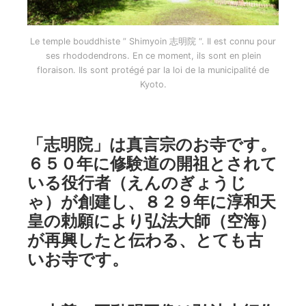
Le temple bouddhiste ” Shimyoin 志明院 “. Il est connu pour
ses rhododendrons. En ce moment, ils sont en plein
floraison. Ils sont protégé par la loi de la municipalité de
Kyoto.
「志明院」は真言宗のお寺です。
６５０年に修験道の開祖とされて
いる役行者（えんのぎょうじ
ゃ）が創建し、８２９年に淳和天
皇の勅願により弘法大師（空海）
が再興したと伝わる、とても古
いお寺です。