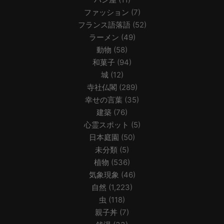
ファッション
(7)
フランス語落語
(52)
ラーメン
(49)
動物
(58)
和菓子
(94)
城
(12)
寺社仏閣
(289)
幸せの言葉
(35)
建築
(76)
心霊スポット
(5)
日本庭園
(50)
未分類
(5)
植物
(536)
気象現象
(46)
自然
(1,223)
虫
(118)
親子丼
(7)