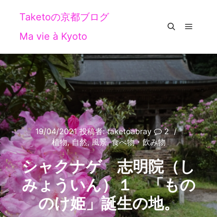
Taketoの京都ブログ
Ma vie à Kyoto
メイン
検索
19/04/2021
投稿者:
taketoabray
2
植物
,
自然
,
風景
,
食べ物・飲み物
シャクナゲ 志明院（し
みょういん）１ 「もの
のけ姫」誕生の地。