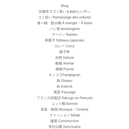
Blog
京都市でゴミ拾いを始めたい方へ
ゴミ拾い Ramassage des ordures
食べ物・飲み物 À manger・À boire
パン屋 boulangerie
ラーメン Ramen
和菓子 Gâteaux japonais
カレー Curry
親子丼
自然 Nature
動物 Animal
植物 Plante
キノコ Champignon
鳥 Oiseau
虫 Insecte
風景 Paysage
フランス語落語 Rakugo en français
ニット帽 Bonnet
音楽・映画 Musique・Cinéma
ファッション Mode
建築 Construction
寺社仏閣 Sanctuaire