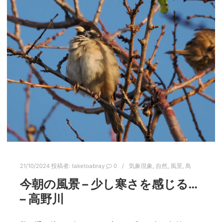
21/10/2024
投稿者:
taketoabray
0
気象現象
,
自然
,
風景
,
鳥
今朝の風景 – 少し寒さを感じる…
– 高野川