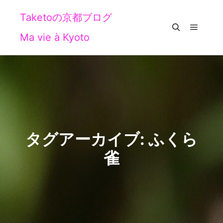
Taketoの京都ブログ
Ma vie à Kyoto
メイン
検索
タグアーカイブ:
ふくら
雀