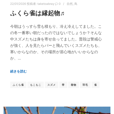
22/01/2026
投稿者:
taketoabray
0
自然
,
鳥
ふくら雀は縁起物♬
今朝はうっすら雪も積もり、冷え冷えしてました。こ
の冬一番寒い朝だったのではないでしょうか？そんな
中スズメたちは身を寄せ合ってました。普段は警戒心
が強く、人を見たらパーと飛んでいくスズメたちも、
寒いからなのか、その場所が居心地がいいからなの
か、…
続きを読む
ふくら雀
もこもこ
スズメ
帯
着物
羽毛
雀