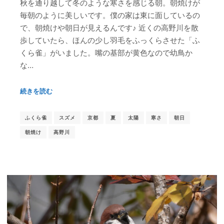
秋を通り越して冬のような寒さを感じる朝。朝焼けが
毎朝のように美しいです。僕の家は東に面しているの
で、朝焼けや朝日が見えるんです♪ 近くの高野川を散
歩していたら、ほんの少し羽毛をふっくらさせた「ふ
くら雀」がいました。嘴の基部が黄色なので幼鳥か
な…
続きを読む
ふくら雀
スズメ
京都
夏
太陽
寒さ
朝日
朝焼け
高野川