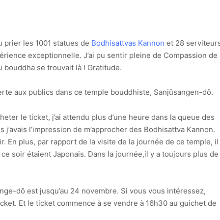
pu prier les 1001 statues de
Bodhisattvas Kannon
et 28 serviteur
périence exceptionnelle. J’ai pu sentir pleine de Compassion de
bouddha se trouvait là ! Gratitude.
uverte aux publics dans ce temple bouddhiste, Sanjûsangen-dô.
cheter le ticket, j’ai attendu plus d’une heure dans la queue des
lus j’avais l’impression de m’approcher des Bodhisattva Kannon.
ir. En plus, par rapport de la visite de la journée de ce temple, il
ce soir étaient Japonais. Dans la journée,il y a toujours plus de
sange-dô est jusqu’au 24 novembre. Si vous vous intéressez,
icket. Et le ticket commence à se vendre à 16h30 au guichet de