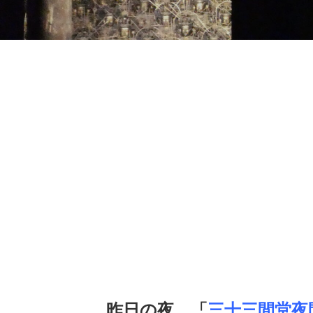
昨日の夜、「
三十三間堂夜