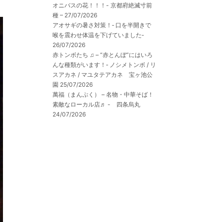
オニバスの花！！！- 京都府絶滅寸前
種 –
27/07/2026
アオサギの暑さ対策！‐ 口を半開きで
喉を震わせ体温を下げていました‐
26/07/2026
赤トンボたち ♫ – “赤とんぼ”にはいろ
んな種類がいます！‐ ノシメトンボ / リ
スアカネ / マユタテアカネ 宝ヶ池公
園
25/07/2026
萬福（まんぷく） – 名物・中華そば！
素敵なローカル店♬ - 四条烏丸
24/07/2026