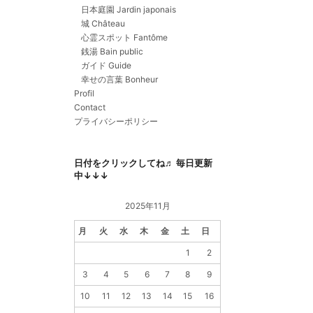
日本庭園 Jardin japonais
城 Château
心霊スポット Fantôme
銭湯 Bain public
ガイド Guide
幸せの言葉 Bonheur
Profil
Contact
プライバシーポリシー
日付をクリックしてね♬ 毎日更新
中↓↓↓
2025年11月
月
火
水
木
金
土
日
1
2
3
4
5
6
7
8
9
10
11
12
13
14
15
16