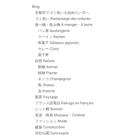
Blog
京都市でゴミ拾いを始めたい方へ
ゴミ拾い Ramassage des ordures
食べ物・飲み物 À manger・À boire
パン屋 boulangerie
ラーメン Ramen
和菓子 Gâteaux japonais
カレー Curry
親子丼
自然 Nature
動物 Animal
植物 Plante
キノコ Champignon
鳥 Oiseau
虫 Insecte
風景 Paysage
フランス語落語 Rakugo en français
ニット帽 Bonnet
音楽・映画 Musique・Cinéma
ファッション Mode
建築 Construction
寺社仏閣 Sanctuaire