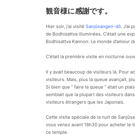
観音様に感謝です。
Hier soir, j’ai visité
Sanjûsangen-dô
. J’ai 
de Bodhisattva illuminées. C’était une ex
Bodhisattva Kannon. Le monde d’amour du 
C’était la première visite en nocturne o
Il y avait beaucoup de visiteurs là. Pour a
visiteurs. Mais, plus la queue avançait, p
Si bien que ” faire la queue ” était un plais
semblait que la plupart des visiteurs dans 
visiteurs étrangers que les Japonais.
Cette visite spéciale de la nuit de Sanjû
vous venez avant 18h30 pour acheter le t
ce temple.