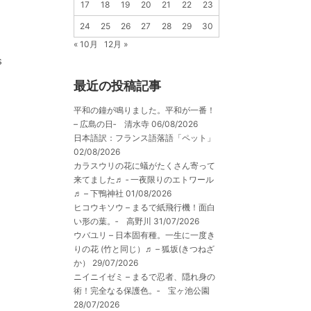
17
18
19
20
21
22
23
24
25
26
27
28
29
30
« 10月
12月 »
s
最近の投稿記事
平和の鐘が鳴りました。平和が一番！
– 広島の日‐ 清水寺
06/08/2026
日本語訳：フランス語落語「ペット」
02/08/2026
カラスウリの花に蟻がたくさん寄って
来てました♬ ‐ 一夜限りのエトワール
♬ – 下鴨神社
01/08/2026
ヒコウキソウ – まるで紙飛行機！面白
い形の葉。‐ 高野川
31/07/2026
ウバユリ – 日本固有種。一生に一度き
りの花 (竹と同じ）♬ – 狐坂(きつねざ
か）
29/07/2026
ニイニイゼミ – まるで忍者、隠れ身の
術！完全なる保護色。‐ 宝ヶ池公園
28/07/2026