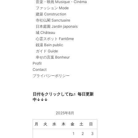
音楽・映画 Musique・Cinéma
ファッション Mode
建築 Construction
寺社仏閣 Sanctuaire
日本庭園 Jardin japonais
城 Château
心霊スポット Fantôme
銭湯 Bain public
ガイド Guide
幸せの言葉 Bonheur
Profil
Contact
プライバシーポリシー
日付をクリックしてね♬ 毎日更新
中↓↓↓
2025年8月
月
火
水
木
金
土
日
1
2
3