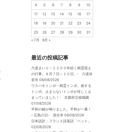
4
5
6
7
8
9
10
11
12
13
14
15
16
17
18
19
20
21
22
23
24
25
26
27
28
29
30
31
« 7月
9月 »
最近の投稿記事
e
六道まいり – １２００年続く精霊迎え
s
の行事。８月７日～１０日。‐ 六道珍
n
皇寺
08/08/2026
ウスバキトンボ – 精霊トンボ。旅する
トンボ。止まらないトンボが珍しく止
まっていました！‐ 京都府立植物園
07/08/2026
平和の鐘が鳴りました。平和が一番！
– 広島の日‐ 清水寺
06/08/2026
日本語訳：フランス語落語「ペット」
02/08/2026