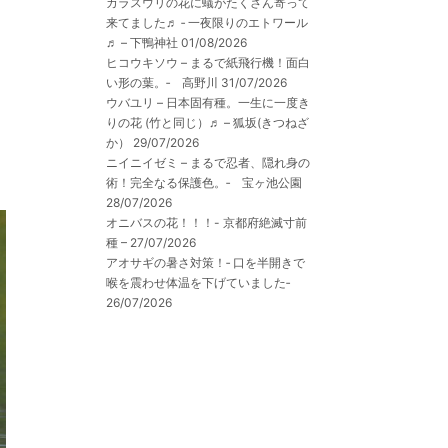
カラスウリの花に蟻がたくさん寄って
来てました♬ ‐ 一夜限りのエトワール
ま
♬ – 下鴨神社
01/08/2026
ヒコウキソウ – まるで紙飛行機！面白
い形の葉。‐ 高野川
31/07/2026
ウバユリ – 日本固有種。一生に一度き
りの花 (竹と同じ）♬ – 狐坂(きつねざ
か）
29/07/2026
ニイニイゼミ – まるで忍者、隠れ身の
術！完全なる保護色。‐ 宝ヶ池公園
28/07/2026
オニバスの花！！！- 京都府絶滅寸前
種 –
27/07/2026
アオサギの暑さ対策！‐ 口を半開きで
喉を震わせ体温を下げていました‐
26/07/2026