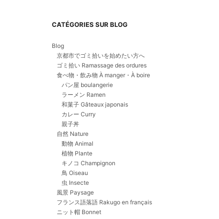
CATÉGORIES SUR BLOG
Blog
京都市でゴミ拾いを始めたい方へ
ゴミ拾い Ramassage des ordures
食べ物・飲み物 À manger・À boire
パン屋 boulangerie
ラーメン Ramen
和菓子 Gâteaux japonais
カレー Curry
親子丼
自然 Nature
動物 Animal
植物 Plante
キノコ Champignon
鳥 Oiseau
虫 Insecte
風景 Paysage
フランス語落語 Rakugo en français
ニット帽 Bonnet