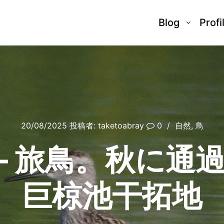
Blog
Profi
20/08/2025
投稿者:
taketoabray
0
自然
,
鳥
 – 旅鳥。秋に通
巨椋池干拓地