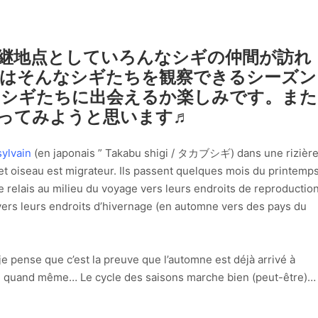
継地点としていろんなシギの仲間が訪れ
月はそんなシギたちを観察できるシーズン
なシギたちに出会えるか楽しみです。また
ってみようと思います♬
sylvain
(en japonais ” Takabu shigi / タカブシギ) dans une rizièr
et oiseau est migrateur. Ils passent quelques mois du printemp
 relais au milieu du voyage vers leurs endroits de reproductio
vers leurs endroits d’hivernage (en automne vers des pays du
 je pense que c’est la preuve que l’automne est déjà arrivé à
lourd quand même… Le cycle des saisons marche bien (peut-être)…