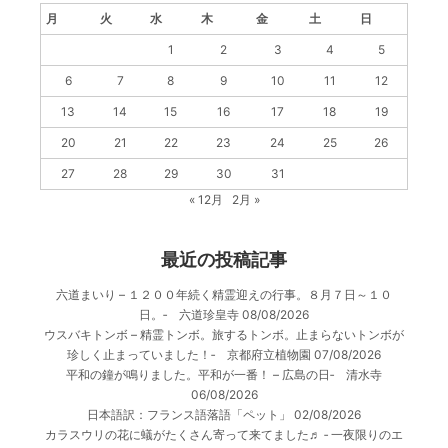
月
火
水
木
金
土
日
1
2
3
4
5
6
7
8
9
10
11
12
13
14
15
16
17
18
19
20
21
22
23
24
25
26
27
28
29
30
31
« 12月
2月 »
最近の投稿記事
六道まいり – １２００年続く精霊迎えの行事。８月７日～１０
日。‐ 六道珍皇寺
08/08/2026
ウスバキトンボ – 精霊トンボ。旅するトンボ。止まらないトンボが
珍しく止まっていました！‐ 京都府立植物園
07/08/2026
平和の鐘が鳴りました。平和が一番！ – 広島の日‐ 清水寺
06/08/2026
日本語訳：フランス語落語「ペット」
02/08/2026
カラスウリの花に蟻がたくさん寄って来てました♬ ‐ 一夜限りのエ