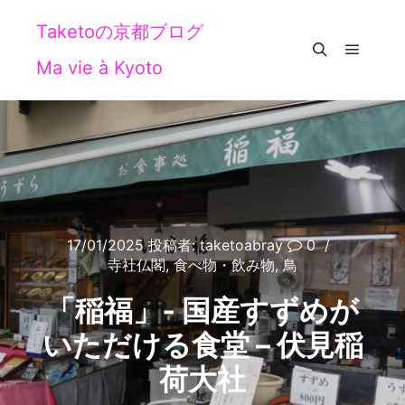
Taketoの京都ブログ
Ma vie à Kyoto
メイン
検索
17/01/2025
投稿者:
taketoabray
0
寺社仏閣
,
食べ物・飲み物
,
鳥
「稲福」‐ 国産すずめが
いただける食堂 – 伏見稲
荷大社