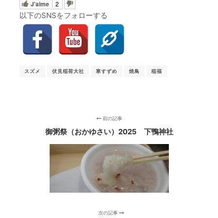
J'aime
2
以下のSNSをフォローする
スズメ
伏見稲荷大社
寒すずめ
焼鳥
稲福
前の記事
御粥祭（おかゆさい）2025 下鴨神社
次の記事