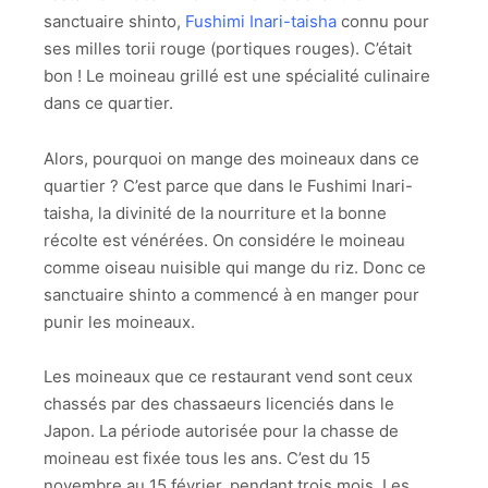
sanctuaire shinto,
Fushimi Inari-taisha
connu pour
ses milles torii rouge (portiques rouges). C’était
bon ! Le moineau grillé est une spécialité culinaire
dans ce quartier.
Alors, pourquoi on mange des moineaux dans ce
quartier ? C’est parce que dans le Fushimi Inari-
taisha, la divinité de la nourriture et la bonne
récolte est vénérées. On considére le moineau
comme oiseau nuisible qui mange du riz. Donc ce
sanctuaire shinto a commencé à en manger pour
punir les moineaux.
Les moineaux que ce restaurant vend sont ceux
chassés par des chassaeurs licenciés dans le
Japon. La période autorisée pour la chasse de
moineau est fixée tous les ans. C’est du 15
novembre au 15 février, pendant trois mois. Les