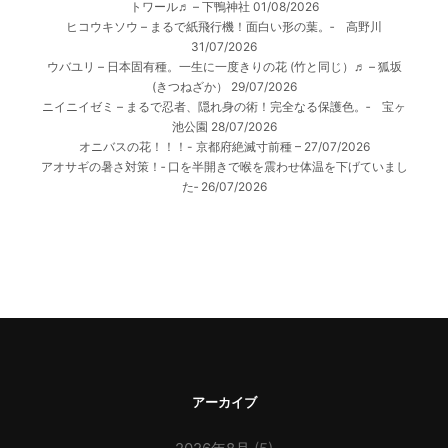
トワール♬ – 下鴨神社
01/08/2026
ヒコウキソウ – まるで紙飛行機！面白い形の葉。‐ 高野川
31/07/2026
ウバユリ – 日本固有種。一生に一度きりの花 (竹と同じ）♬ – 狐坂
(きつねざか）
29/07/2026
ニイニイゼミ – まるで忍者、隠れ身の術！完全なる保護色。‐ 宝ヶ
池公園
28/07/2026
オニバスの花！！！- 京都府絶滅寸前種 –
27/07/2026
アオサギの暑さ対策！‐ 口を半開きで喉を震わせ体温を下げていまし
た‐
26/07/2026
アーカイブ