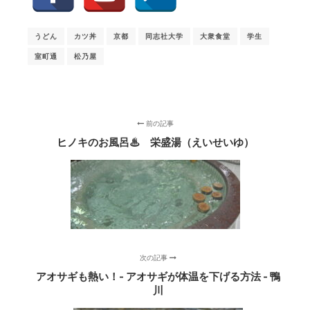
うどん
カツ丼
京都
同志社大学
大衆食堂
学生
室町通
松乃屋
前の記事
ヒノキのお風呂♨ 栄盛湯（えいせいゆ）
次の記事
アオサギも熱い！- アオサギが体温を下げる方法 - 鴨
川