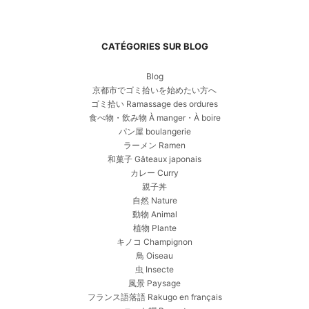
CATÉGORIES SUR BLOG
Blog
京都市でゴミ拾いを始めたい方へ
ゴミ拾い Ramassage des ordures
食べ物・飲み物 À manger・À boire
パン屋 boulangerie
ラーメン Ramen
和菓子 Gâteaux japonais
カレー Curry
親子丼
自然 Nature
動物 Animal
植物 Plante
キノコ Champignon
鳥 Oiseau
虫 Insecte
風景 Paysage
フランス語落語 Rakugo en français