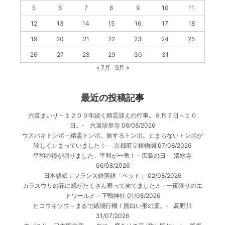
5
6
7
8
9
10
11
12
13
14
15
16
17
18
19
20
21
22
23
24
25
26
27
28
29
30
31
« 7月
9月 »
最近の投稿記事
六道まいり – １２００年続く精霊迎えの行事。８月７日～１０
日。‐ 六道珍皇寺
08/08/2026
ウスバキトンボ – 精霊トンボ。旅するトンボ。止まらないトンボが
珍しく止まっていました！‐ 京都府立植物園
07/08/2026
平和の鐘が鳴りました。平和が一番！ – 広島の日‐ 清水寺
06/08/2026
日本語訳：フランス語落語「ペット」
02/08/2026
カラスウリの花に蟻がたくさん寄って来てました♬ ‐ 一夜限りのエ
トワール♬ – 下鴨神社
01/08/2026
ヒコウキソウ – まるで紙飛行機！面白い形の葉。‐ 高野川
31/07/2026