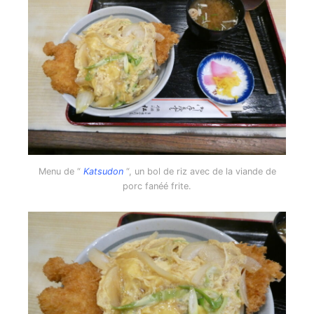
Menu de “
Katsudon
“, un bol de riz avec de la viande de
porc fanéé frite.