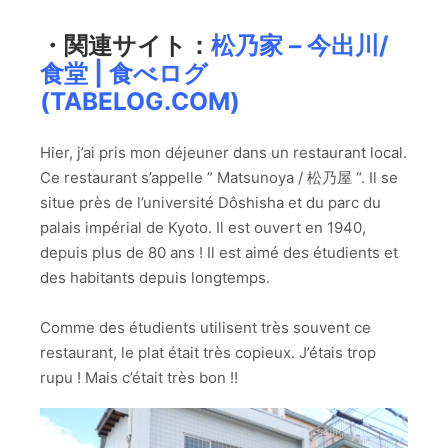
・関連サイト：
松乃家 – 今出川/
食堂 | 食べログ
(TABELOG.COM)
Hier, j’ai pris mon déjeuner dans un restaurant local.
Ce restaurant s’appelle ” Matsunoya / 松乃屋 “. Il se
situe près de l’université Dôshisha et du parc du
palais impérial de Kyoto. Il est ouvert en 1940,
depuis plus de 80 ans ! Il est aimé des étudients et
des habitants depuis longtemps.
Comme des étudients utilisent très souvent ce
restaurant, le plat était très copieux. J’étais trop
rupu ! Mais c’était très bon !!