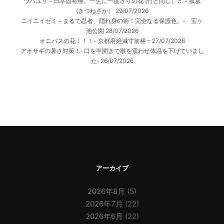
ウバユリ – 日本固有種。一生に一度きりの花 (竹と同じ）♬ – 狐坂
(きつねざか）
29/07/2026
ニイニイゼミ – まるで忍者、隠れ身の術！完全なる保護色。‐ 宝ヶ
池公園
28/07/2026
オニバスの花！！！- 京都府絶滅寸前種 –
27/07/2026
アオサギの暑さ対策！‐ 口を半開きで喉を震わせ体温を下げていまし
た‐
26/07/2026
アーカイブ
2026年8月
(5)
2026年7月
(22)
2026年6月
(22)