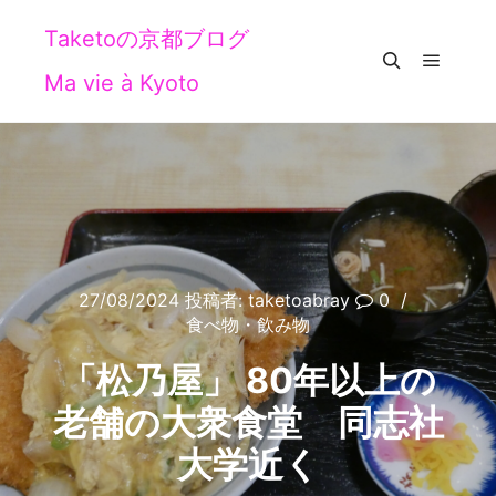
Taketoの京都ブログ
Ma vie à Kyoto
メイン
検索
27/08/2024
投稿者:
taketoabray
0
食べ物・飲み物
「松乃屋」 80年以上の
老舗の大衆食堂 同志社
大学近く