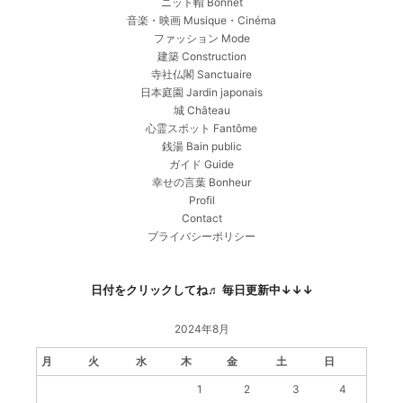
ニット帽 Bonnet
音楽・映画 Musique・Cinéma
ファッション Mode
建築 Construction
寺社仏閣 Sanctuaire
日本庭園 Jardin japonais
城 Château
心霊スポット Fantôme
銭湯 Bain public
ガイド Guide
幸せの言葉 Bonheur
Profil
Contact
プライバシーポリシー
日付をクリックしてね♬ 毎日更新中↓↓↓
2024年8月
月
火
水
木
金
土
日
1
2
3
4