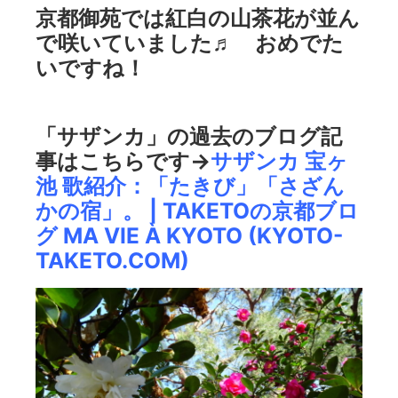
京都御苑では紅白の山茶花が並ん
で咲いていました♬ おめでた
いですね！
「サザンカ」の過去のブログ記
事はこちらです→
サザンカ 宝ヶ
池 歌紹介：「たきび」「さざん
かの宿」。 | TAKETOの京都ブロ
グ MA VIE À KYOTO (KYOTO-
TAKETO.COM)