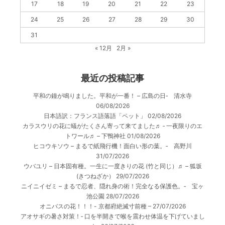
17
18
19
20
21
22
23
24
25
26
27
28
29
30
31
« 12月
2月 »
最近の投稿記事
平和の鐘が鳴りました。平和が一番！ – 広島の日‐ 清水寺
06/08/2026
日本語訳：フランス語落語「ペット」
02/08/2026
カラスウリの花に蟻がたくさん寄って来てました♬ ‐ 一夜限りのエ
トワール♬ – 下鴨神社
01/08/2026
ヒコウキソウ – まるで紙飛行機！面白い形の葉。‐ 高野川
31/07/2026
ウバユリ – 日本固有種。一生に一度きりの花 (竹と同じ）♬ – 狐坂
(きつねざか）
29/07/2026
ニイニイゼミ – まるで忍者、隠れ身の術！完全なる保護色。‐ 宝ヶ
池公園
28/07/2026
オニバスの花！！！- 京都府絶滅寸前種 –
27/07/2026
アオサギの暑さ対策！‐ 口を半開きで喉を震わせ体温を下げていまし