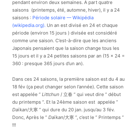
pendant environ deux semaines. A part quatre
saisons (printemps, été, automne, hiver), il y a 24
saisons :
Période solaire — Wikipédia
(wikipedia.org)
.
Un an est divisé en 24 et chaque
période (environ 15 jours ) divisée est considéré
comme une saison. C’est-à-dire que les anciens
Japonais pensaient que la saison change tous les
15 jours et il y a 24 petites saisons par an (15 x 24 =
360 : presque 365 jours d’un an).
Dans ces 24 saisons, la première saison est du 4 au
18 fév (ça peut changer selon l’année). Cette saison
est appelée ”
L
ittchun
/ 立春 ” qui veut dire ” début
du printemps “. Et la 24ème saison est appelée ”
Daïkan
/大寒 ” qui dure du 20 jan. jusqu’au 3 fév.
Donc, Après le ”
Daïkan
/大寒 “, c’est le ” Printemps ”
!!!