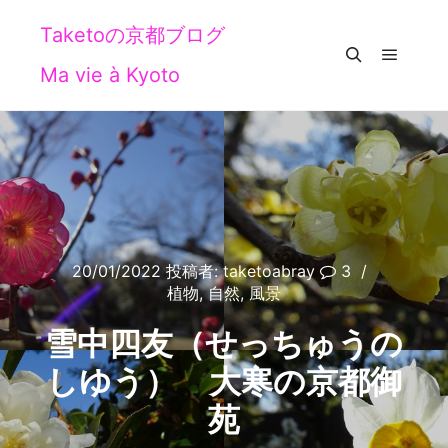
Taketoの京都ブログ
Ma vie à Kyoto
メイン
検索
20/01/2022
投稿者:
taketoabray
3
植物
,
自然
,
風景
雪中四友（せっちゅうの
しゆう） 大寒の京都御
苑