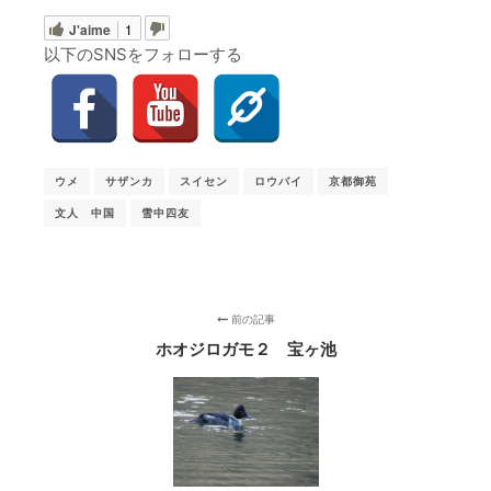
J'aime
1
以下のSNSをフォローする
ウメ
サザンカ
スイセン
ロウバイ
京都御苑
文人 中国
雪中四友
前の記事
ホオジロガモ２ 宝ヶ池