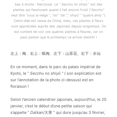
bas à droite : Narcisse). Le ”
Secchu no shiyû
” est des
plantes qui fleurissent quand il fait encore froid (“
Secchu”
veut dire “sous la neige “, “
no
” “de “,”
shiyû
” “quatre amis “).
Cette idée est venue de Chine, mais, ces plantes à fleurs
sont appréciées auprès des Japonais depuis longtemps. On
est content de voir ces quatres plantes à fleures, car on
peut penser que le printemps va arriver bientôt !
左上：梅、右上：蝋梅、左下：山茶花、右下：水仙
En ce moment, dans le parc du palais impérial de
Kyoto, le ”
Secchu no shiyû “
( son explication est
sur l’annotation de la photo ci-dessus) est en
floraison !
Selon l’ancien calendrier japonais, aujourd’hui, le 20
janvier, c’est le début d’une petite saison qui
s’appelle ”
Daïkan
/大寒 ” qui dure jusqu’au 3 février,