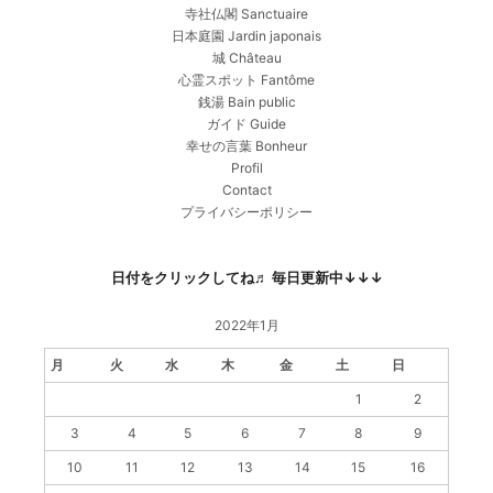
寺社仏閣 Sanctuaire
日本庭園 Jardin japonais
城 Château
心霊スポット Fantôme
銭湯 Bain public
ガイド Guide
幸せの言葉 Bonheur
Profil
Contact
プライバシーポリシー
日付をクリックしてね♬ 毎日更新中↓↓↓
2022年1月
月
火
水
木
金
土
日
1
2
3
4
5
6
7
8
9
10
11
12
13
14
15
16