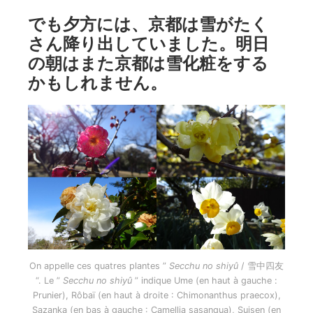
でも夕方には、京都は雪がたく
さん降り出していました。明日
の朝はまた京都は雪化粧をする
かもしれません。
On appelle ces quatres plantes ”
Secchu no shiyû
/ 雪中四友
“. Le ”
Secchu no shiyû
” indique Ume (en haut à gauche :
Prunier), Rôbaï (en haut à droite : Chimonanthus praecox),
Sazanka (en bas à gauche : Camellia sasanqua), Suisen (en