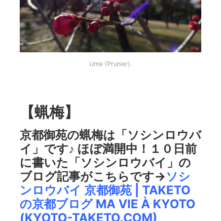
Ume (Prunier).
【蝋梅】
京都御苑の蝋梅は「ソシンロウバ
イ」です♪ ほぼ満開中！１０日前
に書いた「ソシンロウバイ」の
ブログ記事がこちらです→
ソシ
ンロウバイ 京都御苑 | TAKETO
の京都ブログ MA VIE À KYOTO
(KYOTO-TAKETO.COM)