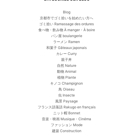
Blog
京都市でゴミ拾いを始めたい方へ
ゴミ拾い Ramassage des ordures
食べ物・飲み物 À manger・À boire
パン屋 boulangerie
ラーメン Ramen
和菓子 Gâteaux japonais
カレー Curry
親子丼
自然 Nature
動物 Animal
植物 Plante
キノコ Champignon
鳥 Oiseau
虫 Insecte
風景 Paysage
フランス語落語 Rakugo en français
ニット帽 Bonnet
音楽・映画 Musique・Cinéma
ファッション Mode
建築 Construction