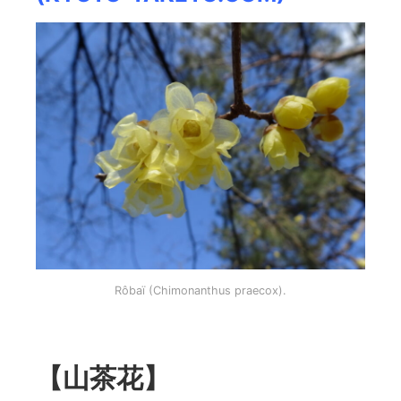
Rôbaï (Chimonanthus praecox).
【山茶花】