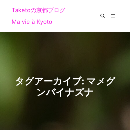
Taketoの京都ブログ
Ma vie à Kyoto
メイン
検索
タグアーカイブ:
マメグ
ンバイナズナ