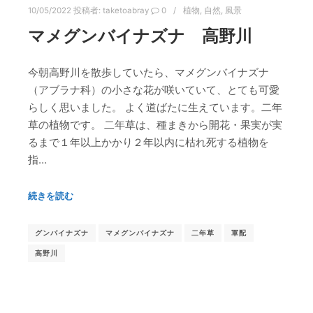
10/05/2022
投稿者:
taketoabray
0
植物
,
自然
,
風景
マメグンバイナズナ 高野川
今朝高野川を散歩していたら、マメグンバイナズナ
（アブラナ科）の小さな花が咲いていて、とても可愛
らしく思いました。 よく道ばたに生えています。二年
草の植物です。 二年草は、種まきから開花・果実が実
るまで１年以上かかり２年以内に枯れ死する植物を
指…
続きを読む
グンバイナズナ
マメグンバイナズナ
二年草
軍配
高野川