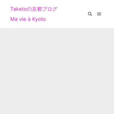
Taketoの京都ブログ
Ma vie à Kyoto
メイン
検索