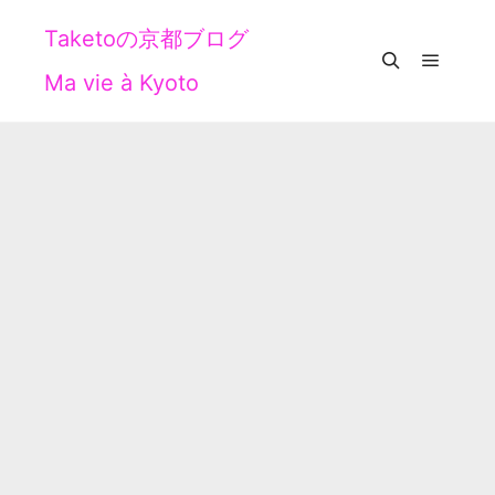
Taketoの京都ブログ
Ma vie à Kyoto
メイン
検索