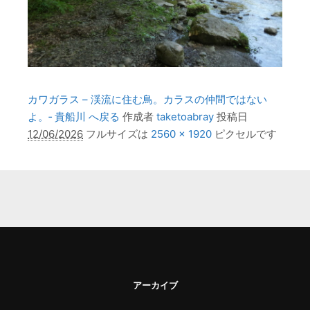
カワガラス – 渓流に住む鳥。カラスの仲間ではない
よ。‐ 貴船川 へ戻る
作成者
taketoabray
投稿日
12/06/2026
フルサイズは
2560 × 1920
ピクセルです
アーカイブ