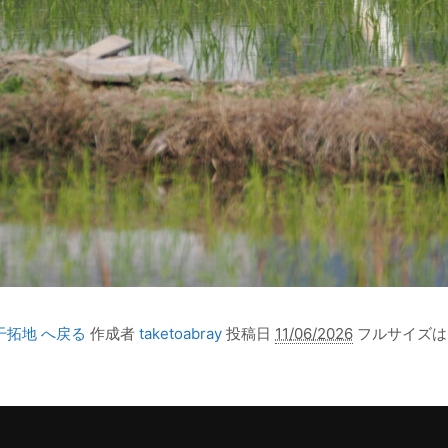
干拓地 へ戻る
作成者
taketoabray
投稿日
11/06/2026
フルサイズ