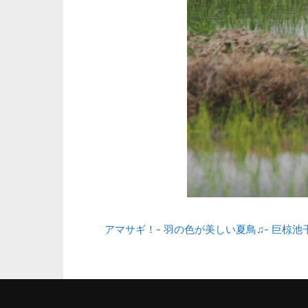
アマサギ！- 羽の色が美しい夏鳥♫- 巨椋池