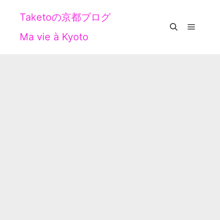
Taketoの京都ブログ
Ma vie à Kyoto
メイン
検索