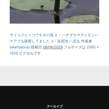
サイコクヒメコウホネの花 ♬ – ハナダカマガリモンハ
ナアブも吸蜜してました ♬- 深泥池 へ戻る
作成者
taketoabray
投稿日
08/06/2026
フルサイズは
2560 ×
1920
ピクセルです
アーカイブ