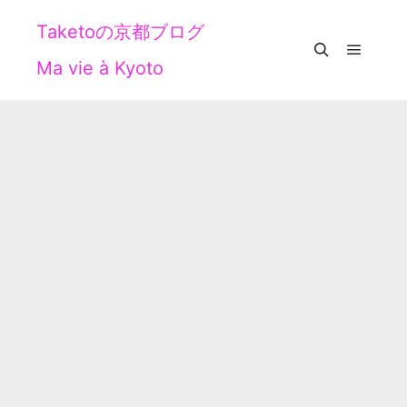
Taketoの京都ブログ
Ma vie à Kyoto
メイン
検索