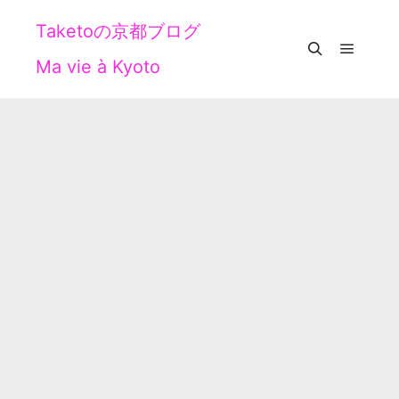
Taketoの京都ブログ
Ma vie à Kyoto
メイン
検索