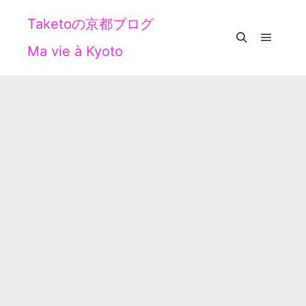
Taketoの京都ブログ
Ma vie à Kyoto
メイン
検索