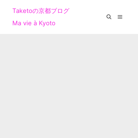
Taketoの京都ブログ
Ma vie à Kyoto
メイン
検索