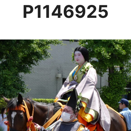
P1146925