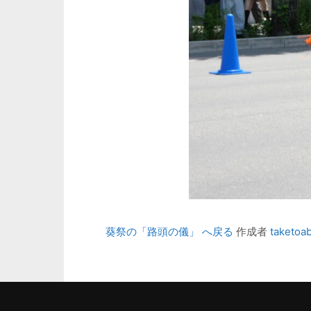
葵祭の「路頭の儀」 へ戻る
作成者
taketoa