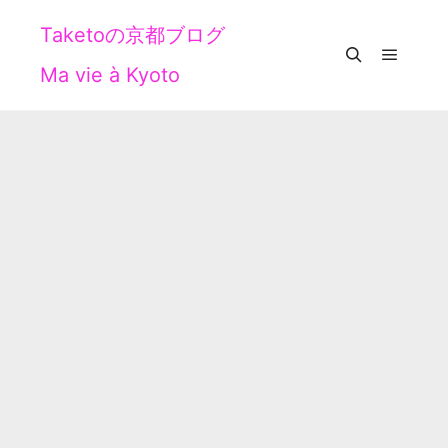
Taketoの京都ブログ
Ma vie à Kyoto
メイン
検索