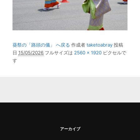
葵祭の「路頭の儀」 へ戻る
作成者
taketoabray
投稿
日
15/05/2026
フルサイズは
2560 × 1920
ピクセルで
す
アーカイブ