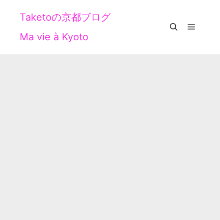
Taketoの京都ブログ
Ma vie à Kyoto
メイン
検索