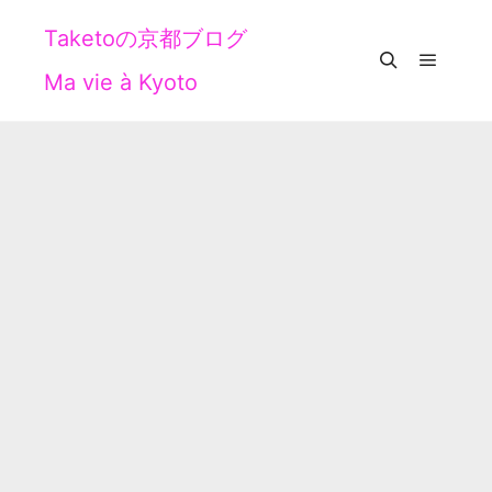
Taketoの京都ブログ
Ma vie à Kyoto
メイン
検索