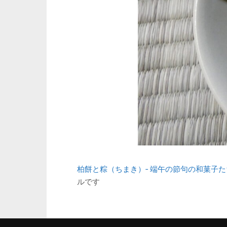
柏餅と粽（ちまき）‐ 端午の節句の和菓子た
ルです