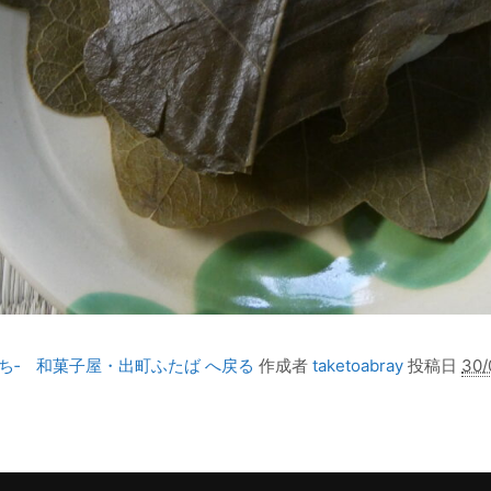
ち‐ 和菓子屋・出町ふたば へ戻る
作成者
taketoabray
投稿日
30/