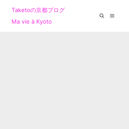
Taketoの京都ブログ
Ma vie à Kyoto
メイン
検索