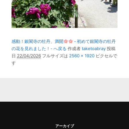
感動！銀閣寺の牡丹、満開
‐ 初めて銀閣寺の牡丹
の花を見れました！- へ戻る
作成者
taketoabray
投稿
日
22/04/2026
フルサイズは
2560 × 1920
ピクセルで
す
アーカイブ