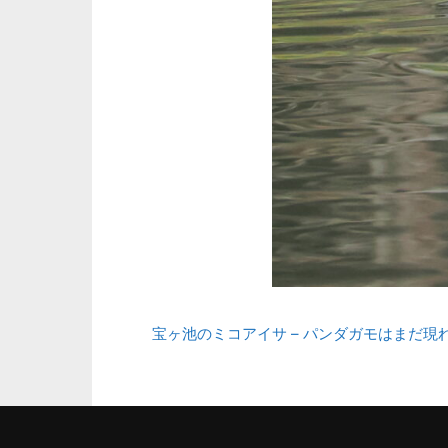
宝ヶ池のミコアイサ – パンダガモはまだ現れ