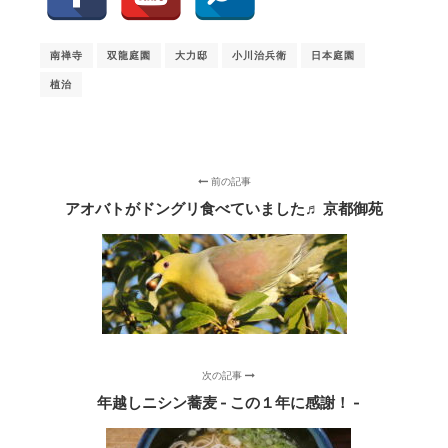
南禅寺
双龍庭園
大力邸
小川治兵衛
日本庭園
植治
前の記事
アオバトがドングリ食べていました♬ 京都御苑
次の記事
年越しニシン蕎麦 - この１年に感謝！ -