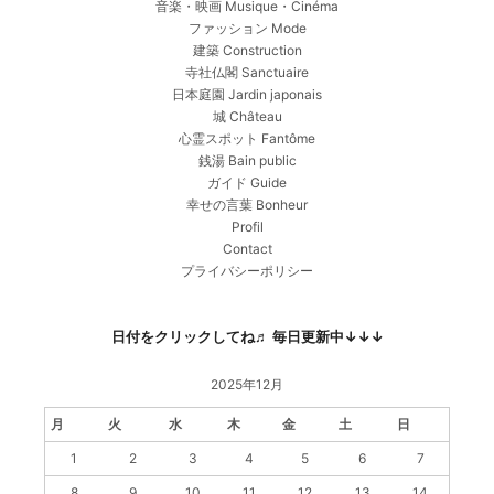
音楽・映画 Musique・Cinéma
ファッション Mode
建築 Construction
寺社仏閣 Sanctuaire
日本庭園 Jardin japonais
城 Château
心霊スポット Fantôme
銭湯 Bain public
ガイド Guide
幸せの言葉 Bonheur
Profil
Contact
プライバシーポリシー
日付をクリックしてね♬ 毎日更新中↓↓↓
2025年12月
月
火
水
木
金
土
日
1
2
3
4
5
6
7
8
9
10
11
12
13
14