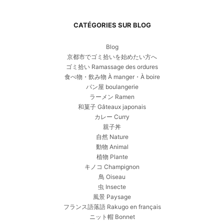
CATÉGORIES SUR BLOG
Blog
京都市でゴミ拾いを始めたい方へ
ゴミ拾い Ramassage des ordures
食べ物・飲み物 À manger・À boire
パン屋 boulangerie
ラーメン Ramen
和菓子 Gâteaux japonais
カレー Curry
親子丼
自然 Nature
動物 Animal
植物 Plante
キノコ Champignon
鳥 Oiseau
虫 Insecte
風景 Paysage
フランス語落語 Rakugo en français
ニット帽 Bonnet