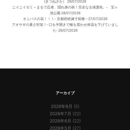
(きつねざか）
29/07/2026
ニイニイゼミ – まるで忍者、隠れ身の術！完全なる保護色。‐ 宝ヶ
池公園
28/07/2026
オニバスの花！！！- 京都府絶滅寸前種 –
27/07/2026
アオサギの暑さ対策！‐ 口を半開きで喉を震わせ体温を下げていまし
た‐
26/07/2026
アーカイブ
2026年8月
(5)
2026年7月
(22)
2026年6月
(22)
2026年5月
(27)