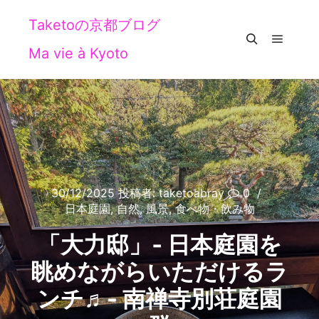
Taketoの京都ブログ
Ma vie à Kyoto
メイン
検索
30/12/2025
投稿者:
taketoabray
0
日本庭園
,
自然
,
風景
,
食べ物・飲み物
「大力邸」‐ 日本庭園を
眺めながらいただけるラ
ンチ♬- 南禅寺別荘庭園