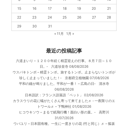
15
16
17
18
19
20
21
22
23
24
25
26
27
28
29
30
31
« 11月
1月 »
最近の投稿記事
六道まいり – １２００年続く精霊迎えの行事。８月７日～１０
日。‐ 六道珍皇寺
08/08/2026
ウスバキトンボ – 精霊トンボ。旅するトンボ。止まらないトンボが
珍しく止まっていました！‐ 京都府立植物園
07/08/2026
平和の鐘が鳴りました。平和が一番！ – 広島の日‐ 清水寺
06/08/2026
日本語訳：フランス語落語「ペット」
02/08/2026
カラスウリの花に蟻がたくさん寄って来てました♬ ‐ 一夜限りのエ
トワール♬ – 下鴨神社
01/08/2026
ヒコウキソウ – まるで紙飛行機！面白い形の葉。‐ 高野川
31/07/2026
ウバユリ – 日本固有種。一生に一度きりの花 (竹と同じ）♬ – 狐坂