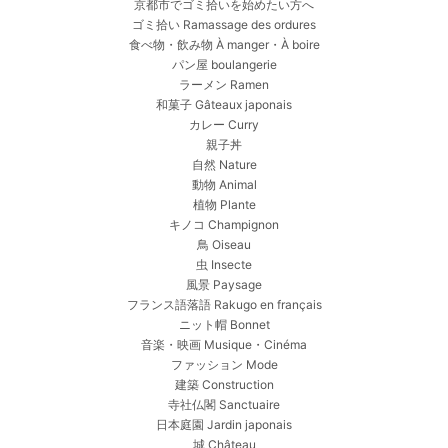
京都市でゴミ拾いを始めたい方へ
ゴミ拾い Ramassage des ordures
食べ物・飲み物 À manger・À boire
パン屋 boulangerie
ラーメン Ramen
和菓子 Gâteaux japonais
カレー Curry
親子丼
自然 Nature
動物 Animal
植物 Plante
キノコ Champignon
鳥 Oiseau
虫 Insecte
風景 Paysage
フランス語落語 Rakugo en français
ニット帽 Bonnet
音楽・映画 Musique・Cinéma
ファッション Mode
建築 Construction
寺社仏閣 Sanctuaire
日本庭園 Jardin japonais
城 Château