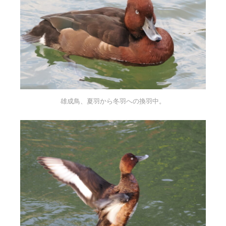
雄成鳥、夏羽から冬羽への換羽中。