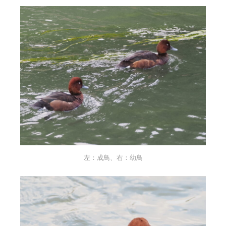
左：成鳥、右：幼鳥