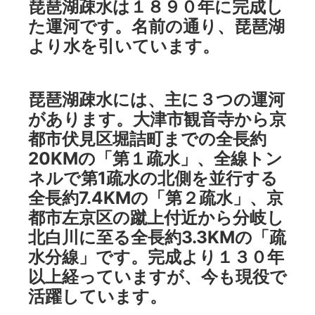
琵琶湖疎水は１８９０年に完成し
た運河です。名前の通り、琵琶湖
より水を引いています。
琵琶湖疎水には、主に３つの運河
があります。大津市観音寺から京
都市伏見区堀詰町までの全長約
20KMの「第１疏水」、全線トン
ネルで第1疏水の北側を並行する
全長約7.4KMの「第２疏水」、京
都市左京区の蹴上付近から分岐し
北白川に至る全長約3.3KMの「疏
水分線」です。完成より１３０年
以上経っていますが、今も現役で
活躍しています。