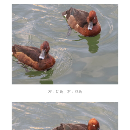
左：幼鳥、右：成鳥