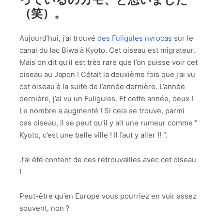
（笑）。
Aujourd’hui, j’ai trouvé
des Fuligules nyrocas
sur le
canal du lac Biwa à Kyoto. Cet oiseau est migrateur.
Mais on dit qu’il est très rare que l’on puisse voir cet
oiseau au Japon ! Cétait la deuxième fois que j’ai vu
cet oiseau à la suite de l’année dernière. L’année
dernière, j’ai vu un Fuligules. Et cette année, deux !
Le nombre a augmenté ! Si cela se trouve, parmi
ces oiseau, il se peut qu’il y ait une rumeur comme ”
Kyoto, c’est une belle ville ! Il faut y aller !! “.
J’ai été content de ces retrouvailles avec cet oiseau
!
Peut-être qu’en Europe vous pourriez en voir assez
souvent, non ?