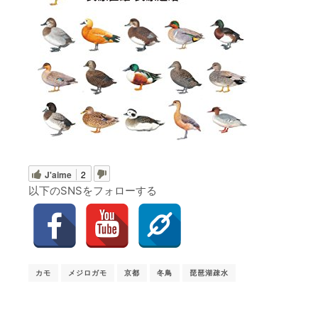
J'aime
2
以下のSNSをフォローする
カモ
メジロガモ
京都
冬鳥
琵琶湖疎水