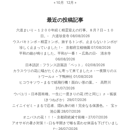
« 10月
12月 »
最近の投稿記事
六道まいり – １２００年続く精霊迎えの行事。８月７日～１０
日。‐ 六道珍皇寺
08/08/2026
ウスバキトンボ – 精霊トンボ。旅するトンボ。止まらないトンボが
珍しく止まっていました！‐ 京都府立植物園
07/08/2026
平和の鐘が鳴りました。平和が一番！ – 広島の日‐ 清水寺
06/08/2026
日本語訳：フランス語落語「ペット」
02/08/2026
カラスウリの花に蟻がたくさん寄って来てました♬ ‐ 一夜限りのエ
トワール♬ – 下鴨神社
01/08/2026
ヒコウキソウ – まるで紙飛行機！面白い形の葉。‐ 高野川
31/07/2026
ウバユリ – 日本固有種。一生に一度きりの花 (竹と同じ）♬ – 狐坂
(きつねざか）
29/07/2026
ニイニイゼミ – まるで忍者、隠れ身の術！完全なる保護色。‐ 宝ヶ
池公園
28/07/2026
オニバスの花！！！- 京都府絶滅寸前種 –
27/07/2026
アオサギの暑さ対策！‐ 口を半開きで喉を震わせ体温を下げていまし
た‐
26/07/2026