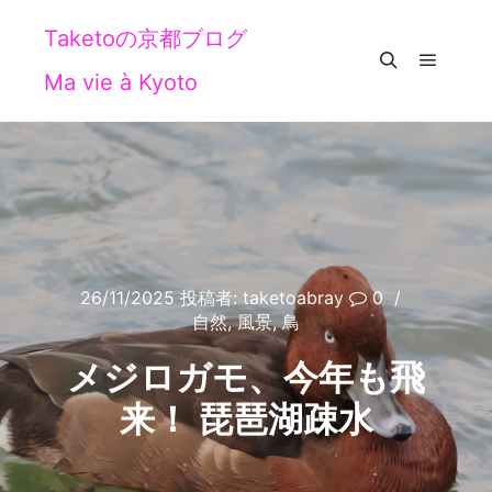
Taketoの京都ブログ
Ma vie à Kyoto
メイン
検索
26/11/2025
投稿者:
taketoabray
0
自然
,
風景
,
鳥
メジロガモ、今年も飛
来！ 琵琶湖疎水