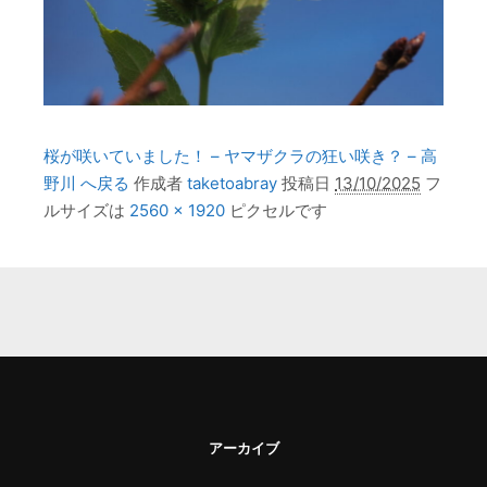
桜が咲いていました！ – ヤマザクラの狂い咲き？ – 高
野川 へ戻る
作成者
taketoabray
投稿日
13/10/2025
フ
ルサイズは
2560 × 1920
ピクセルです
アーカイブ