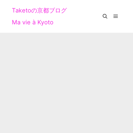
Taketoの京都ブログ
Ma vie à Kyoto
メイン
検索