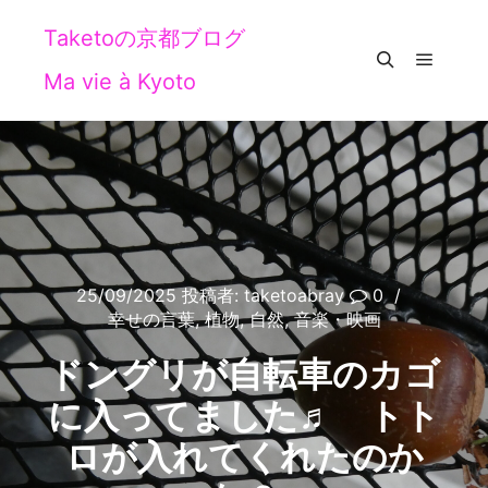
Taketoの京都ブログ
Ma vie à Kyoto
メイン
検索
25/09/2025
投稿者:
taketoabray
0
幸せの言葉
,
植物
,
自然
,
音楽・映画
ドングリが自転車のカゴ
に入ってました♬ トト
ロが入れてくれたのか