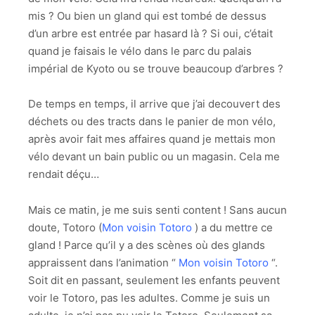
mis ? Ou bien un gland qui est tombé de dessus
d’un arbre est entrée par hasard là ? Si oui, c’était
quand je faisais le vélo dans le parc du palais
impérial de Kyoto ou se trouve beaucoup d’arbres ?
De temps en temps, il arrive que j’ai decouvert des
déchets ou des tracts dans le panier de mon vélo,
après avoir fait mes affaires quand je mettais mon
vélo devant un bain public ou un magasin. Cela me
rendait déçu…
Mais ce matin, je me suis senti content ! Sans aucun
doute, Totoro (
Mon voisin Totoro
) a du mettre ce
gland ! Parce qu’il y a des scènes où des glands
appraissent dans l’animation “
Mon voisin Totoro
“.
Soit dit en passant, seulement les enfants peuvent
voir le Totoro, pas les adultes. Comme je suis un