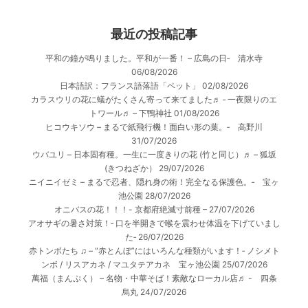
最近の投稿記事
平和の鐘が鳴りました。平和が一番！ – 広島の日‐ 清水寺
06/08/2026
日本語訳：フランス語落語「ペット」
02/08/2026
カラスウリの花に蟻がたくさん寄って来てました♬ ‐ 一夜限りのエ
トワール♬ – 下鴨神社
01/08/2026
ヒコウキソウ – まるで紙飛行機！面白い形の葉。‐ 高野川
31/07/2026
ウバユリ – 日本固有種。一生に一度きりの花 (竹と同じ）♬ – 狐坂
(きつねざか）
29/07/2026
ニイニイゼミ – まるで忍者、隠れ身の術！完全なる保護色。‐ 宝ヶ
池公園
28/07/2026
オニバスの花！！！- 京都府絶滅寸前種 –
27/07/2026
アオサギの暑さ対策！‐ 口を半開きで喉を震わせ体温を下げていまし
た‐
26/07/2026
赤トンボたち ♫ – “赤とんぼ”にはいろんな種類がいます！‐ ノシメト
ンボ / リスアカネ / マユタテアカネ 宝ヶ池公園
25/07/2026
萬福（まんぷく） – 名物・中華そば！素敵なローカル店♬ - 四条
烏丸
24/07/2026