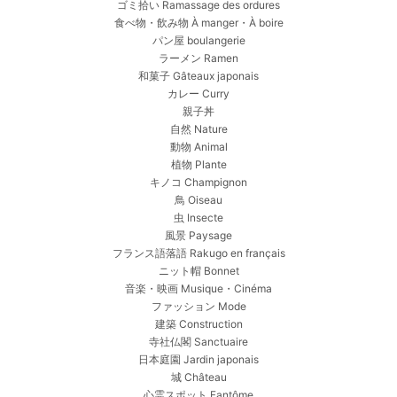
ゴミ拾い Ramassage des ordures
食べ物・飲み物 À manger・À boire
パン屋 boulangerie
ラーメン Ramen
和菓子 Gâteaux japonais
カレー Curry
親子丼
自然 Nature
動物 Animal
植物 Plante
キノコ Champignon
鳥 Oiseau
虫 Insecte
風景 Paysage
フランス語落語 Rakugo en français
ニット帽 Bonnet
音楽・映画 Musique・Cinéma
ファッション Mode
建築 Construction
寺社仏閣 Sanctuaire
日本庭園 Jardin japonais
城 Château
心霊スポット Fantôme