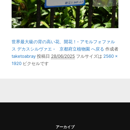
世界最大級の背の高い花、開花！- アモルフォファル
ス デカスシルヴァエ - 京都府立植物園 へ戻る
作成者
taketoabray
投稿日
28/06/2025
フルサイズは
2560 ×
1920
ピクセルです
アーカイブ