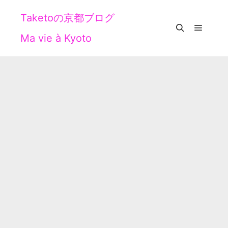
Taketoの京都ブログ
Ma vie à Kyoto
メイン
検索