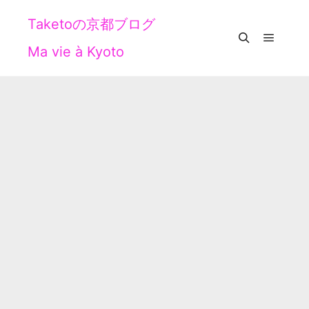
Taketoの京都ブログ
Ma vie à Kyoto
メイン
検索