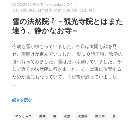
09/02/2025
投稿者:
taketoabray
1
寺社仏閣
,
建築
,
日本庭園
,
植物
,
気象現象
,
自然
,
風景
雪の法然院
– 観光寺院とはまた
違う、静かなお寺 –
今朝も雪が積もっていました。今日は太陽も顔を見
せ、雪解けが進んでいました。 朝１０時前頃、哲学の
道へ行ってみました。雪はだいぶ解けていました。そ
して近くの法然院に行きました。そこは東に位置する
ためか陰にもなっていて、まだ雪が残っていました。
…
続きを読む
マンリョウ
庭園
椿
法然
法然院
浄土宗
雪