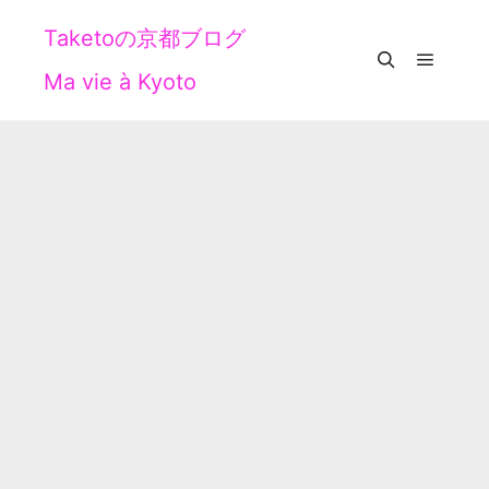
Taketoの京都ブログ
Ma vie à Kyoto
メイン
検索