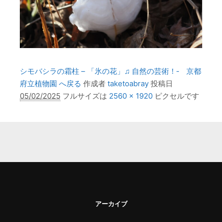
シモバシラの霜柱 – 「氷の花」♫ 自然の芸術！‐ 京都
府立植物園 へ戻る
作成者
taketoabray
投稿日
05/02/2025
フルサイズは
2560 × 1920
ピクセルです
アーカイブ