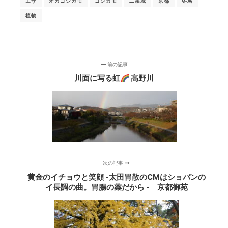
エサ
オカヨシガモ
ヨシガモ
二条城
京都
冬鳥
植物
前の記事
川面に写る虹
高野川
次の記事
黄金のイチョウと笑顔 -太田胃散のCMはショパンの
イ長調の曲。胃腸の薬だから - 京都御苑