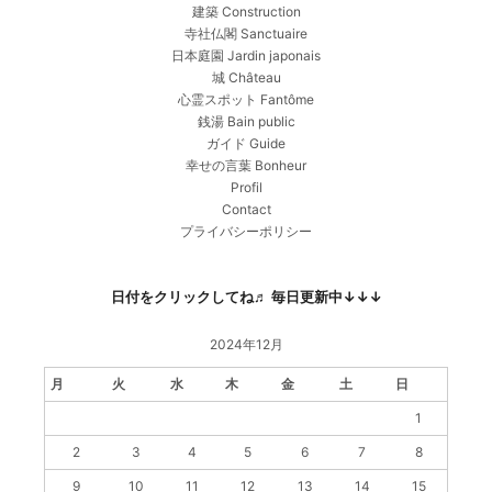
建築 Construction
寺社仏閣 Sanctuaire
日本庭園 Jardin japonais
城 Château
心霊スポット Fantôme
銭湯 Bain public
ガイド Guide
幸せの言葉 Bonheur
Profil
Contact
プライバシーポリシー
日付をクリックしてね♬ 毎日更新中↓↓↓
2024年12月
月
火
水
木
金
土
日
1
2
3
4
5
6
7
8
9
10
11
12
13
14
15