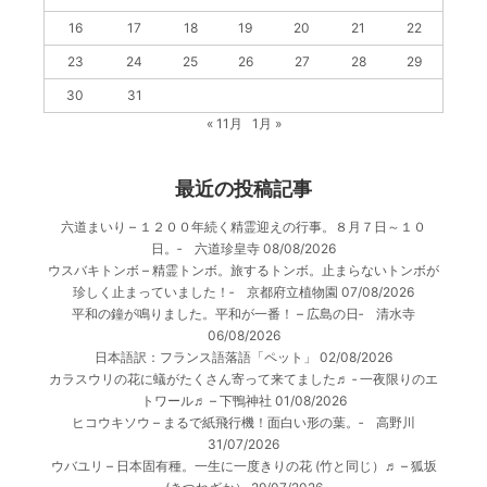
16
17
18
19
20
21
22
23
24
25
26
27
28
29
30
31
« 11月
1月 »
最近の投稿記事
六道まいり – １２００年続く精霊迎えの行事。８月７日～１０
日。‐ 六道珍皇寺
08/08/2026
ウスバキトンボ – 精霊トンボ。旅するトンボ。止まらないトンボが
珍しく止まっていました！‐ 京都府立植物園
07/08/2026
平和の鐘が鳴りました。平和が一番！ – 広島の日‐ 清水寺
06/08/2026
日本語訳：フランス語落語「ペット」
02/08/2026
カラスウリの花に蟻がたくさん寄って来てました♬ ‐ 一夜限りのエ
トワール♬ – 下鴨神社
01/08/2026
ヒコウキソウ – まるで紙飛行機！面白い形の葉。‐ 高野川
31/07/2026
ウバユリ – 日本固有種。一生に一度きりの花 (竹と同じ）♬ – 狐坂