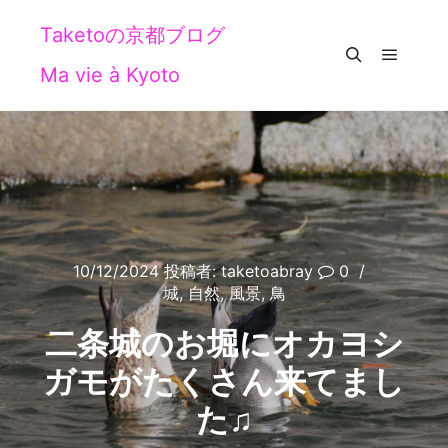
Taketoの京都ブログ
Ma vie à Kyoto
メイン
検索
10/12/2024
投稿者:
taketoabray
0
城
,
自然
,
風景
,
鳥
二条城のお堀にオカヨシ
ガモがたくさん来てまし
た♫