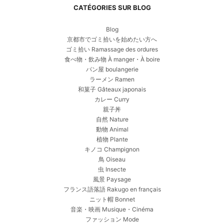
CATÉGORIES SUR BLOG
Blog
京都市でゴミ拾いを始めたい方へ
ゴミ拾い Ramassage des ordures
食べ物・飲み物 À manger・À boire
パン屋 boulangerie
ラーメン Ramen
和菓子 Gâteaux japonais
カレー Curry
親子丼
自然 Nature
動物 Animal
植物 Plante
キノコ Champignon
鳥 Oiseau
虫 Insecte
風景 Paysage
フランス語落語 Rakugo en français
ニット帽 Bonnet
音楽・映画 Musique・Cinéma
ファッション Mode