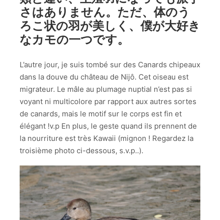
さはありません。ただ、体のう
ろこ状の羽が美しく、僕が大好き
なカモの一つです。
L’autre jour, je suis tombé sur des Canards chipeaux
dans la douve du château de Nijô. Cet oiseau est
migrateur. Le mâle au plumage nuptial n’est pas si
voyant ni multicolore par rapport aux autres sortes
de canards, mais le motif sur le corps est fin et
élégant !v.p En plus, le geste quand ils prennent de
la nourriture est très Kawaii (mignon ! Regardez la
troisième photo ci-dessous, s.v.p..).