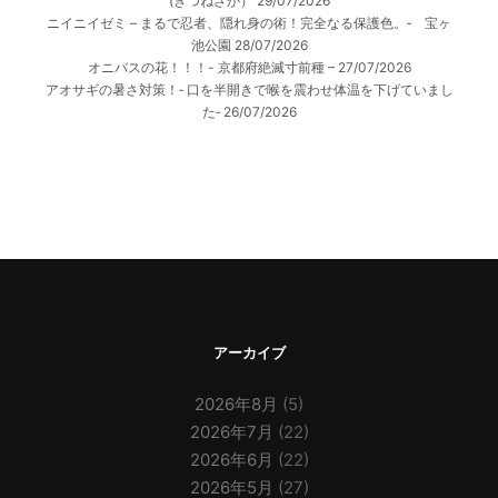
(きつねざか）
29/07/2026
ニイニイゼミ – まるで忍者、隠れ身の術！完全なる保護色。‐ 宝ヶ
池公園
28/07/2026
オニバスの花！！！- 京都府絶滅寸前種 –
27/07/2026
アオサギの暑さ対策！‐ 口を半開きで喉を震わせ体温を下げていまし
た‐
26/07/2026
アーカイブ
2026年8月
(5)
2026年7月
(22)
2026年6月
(22)
2026年5月
(27)