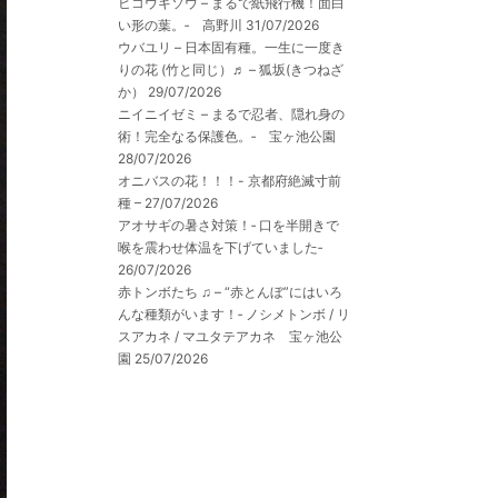
ヒコウキソウ – まるで紙飛行機！面白
い形の葉。‐ 高野川
31/07/2026
ウバユリ – 日本固有種。一生に一度き
りの花 (竹と同じ）♬ – 狐坂(きつねざ
か）
29/07/2026
ニイニイゼミ – まるで忍者、隠れ身の
術！完全なる保護色。‐ 宝ヶ池公園
28/07/2026
オニバスの花！！！- 京都府絶滅寸前
種 –
27/07/2026
アオサギの暑さ対策！‐ 口を半開きで
喉を震わせ体温を下げていました‐
26/07/2026
赤トンボたち ♫ – “赤とんぼ”にはいろ
んな種類がいます！‐ ノシメトンボ / リ
スアカネ / マユタテアカネ 宝ヶ池公
園
25/07/2026