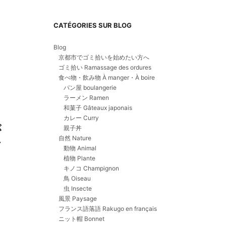
CATÉGORIES SUR BLOG
Blog
京都市でゴミ拾いを始めたい方へ
ゴミ拾い Ramassage des ordures
食べ物・飲み物 À manger・À boire
パン屋 boulangerie
ラーメン Ramen
和菓子 Gâteaux japonais
カレー Curry
が
親子丼
自然 Nature
で
動物 Animal
植物 Plante
キノコ Champignon
鳥 Oiseau
虫 Insecte
風景 Paysage
フランス語落語 Rakugo en français
ニット帽 Bonnet