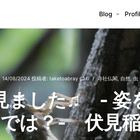
Blog
Profi
14/08/2024
投稿者:
taketoabray
0
寺社仏閣
,
自然
,
虫
見ました♫ ‐ 姿
では？‐ 伏見