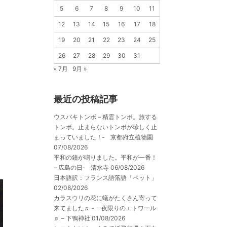
5
6
7
8
9
10
11
12
13
14
15
16
17
18
19
20
21
22
23
24
25
26
27
28
29
30
31
« 7月
9月 »
最近の投稿記事
ウスバキトンボ – 精霊トンボ。旅する
トンボ。止まらないトンボが珍しく止
まっていました！‐ 京都府立植物園
07/08/2026
平和の鐘が鳴りました。平和が一番！
– 広島の日‐ 清水寺
06/08/2026
日本語訳：フランス語落語「ペット」
02/08/2026
カラスウリの花に蟻がたくさん寄って
来てました♬ ‐ 一夜限りのエトワール
♬ – 下鴨神社
01/08/2026