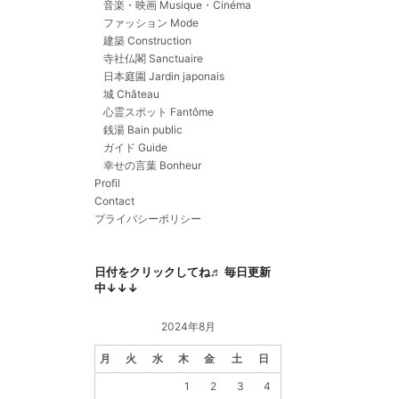
音楽・映画 Musique・Cinéma
ファッション Mode
建築 Construction
寺社仏閣 Sanctuaire
日本庭園 Jardin japonais
城 Château
心霊スポット Fantôme
銭湯 Bain public
ガイド Guide
幸せの言葉 Bonheur
Profil
Contact
プライバシーポリシー
日付をクリックしてね♬ 毎日更新
中↓↓↓
2024年8月
月
火
水
木
金
土
日
1
2
3
4