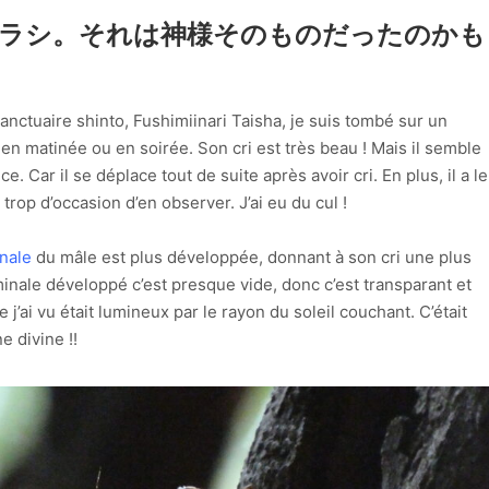
グラシ。それは神様そのものだったのかも
anctuaire shinto, Fushimiinari Taisha, je suis tombé sur un
en matinée ou en soirée. Son cri est très beau ! Mais il semble
e. Car il se déplace tout de suite après avoir cri. En plus, il a le
rop d’occasion d’en observer. J’ai eu du cul !
nale
du mâle est plus développée, donnant à son cri une plus
nale développé c’est presque vide, donc c’est transparant et
 j’ai vu était lumineux par le rayon du soleil couchant. C’était
e divine !!