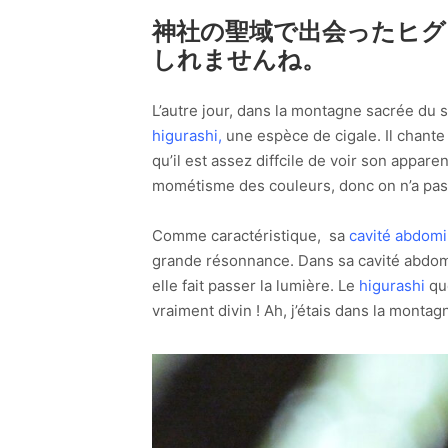
神社の聖域で出会ったヒ
しれませんね。
L’autre jour, dans la montagne sacrée du s
higurashi
,
une espèce de cigale. Il chante 
qu’il est assez diffcile de voir son apparenc
mométisme des couleurs, donc on n’a pas t
Comme caractéristique, sa
cavité abdomi
grande résonnance. Dans sa cavité abdomi
elle fait passer la lumière. Le
higurashi
que
vraiment divin ! Ah, j’étais dans la montagn