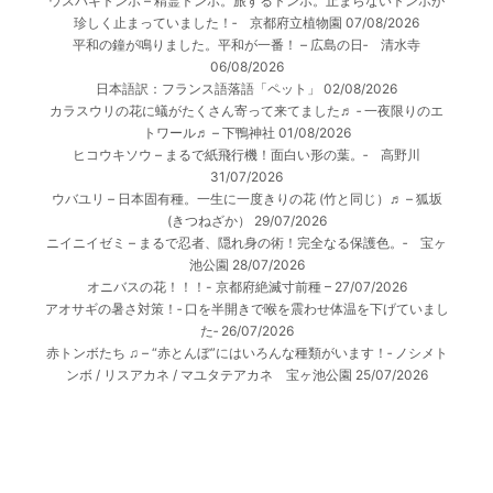
ウスバキトンボ – 精霊トンボ。旅するトンボ。止まらないトンボが
珍しく止まっていました！‐ 京都府立植物園
07/08/2026
平和の鐘が鳴りました。平和が一番！ – 広島の日‐ 清水寺
06/08/2026
日本語訳：フランス語落語「ペット」
02/08/2026
カラスウリの花に蟻がたくさん寄って来てました♬ ‐ 一夜限りのエ
トワール♬ – 下鴨神社
01/08/2026
ヒコウキソウ – まるで紙飛行機！面白い形の葉。‐ 高野川
31/07/2026
ウバユリ – 日本固有種。一生に一度きりの花 (竹と同じ）♬ – 狐坂
(きつねざか）
29/07/2026
ニイニイゼミ – まるで忍者、隠れ身の術！完全なる保護色。‐ 宝ヶ
池公園
28/07/2026
オニバスの花！！！- 京都府絶滅寸前種 –
27/07/2026
アオサギの暑さ対策！‐ 口を半開きで喉を震わせ体温を下げていまし
た‐
26/07/2026
赤トンボたち ♫ – “赤とんぼ”にはいろんな種類がいます！‐ ノシメト
ンボ / リスアカネ / マユタテアカネ 宝ヶ池公園
25/07/2026