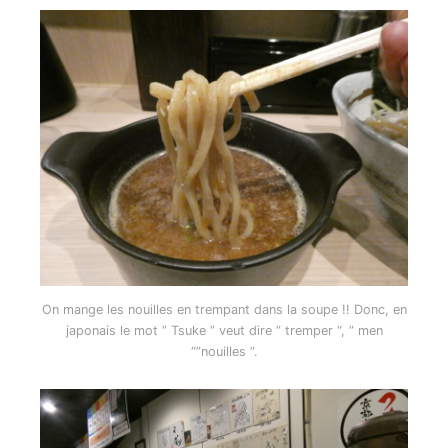
On mange les nouilles en trempant dans la soupe !! Donc, en
japonais le mot ” Tsuke ” veut dire ” tremper “, ” men
“”nouilles “.