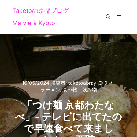
Taketoの京都ブログ
Ma vie à Kyoto
メイン
検索
16/05/2024
投稿者:
taketoabray
0
ラーメン
,
食べ物・飲み物
「つけ麺 京都わたな
べ」‐ テレビに出てたの
で早速食べて来まし