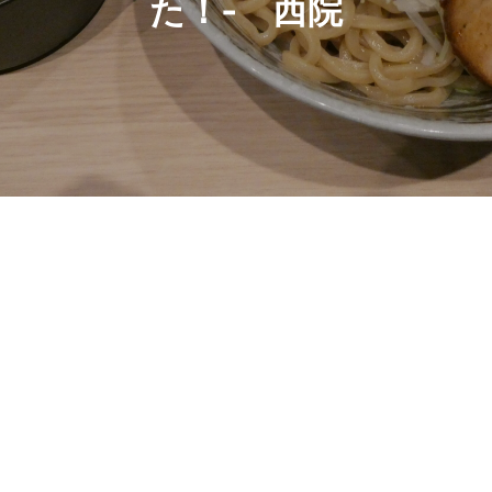
た！‐ 西院