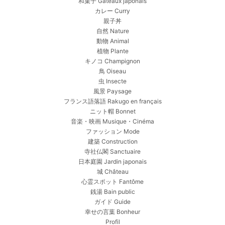
和菓子 Gâteaux japonais
カレー Curry
親子丼
自然 Nature
動物 Animal
植物 Plante
キノコ Champignon
鳥 Oiseau
虫 Insecte
風景 Paysage
フランス語落語 Rakugo en français
ニット帽 Bonnet
音楽・映画 Musique・Cinéma
ファッション Mode
建築 Construction
寺社仏閣 Sanctuaire
日本庭園 Jardin japonais
城 Château
心霊スポット Fantôme
銭湯 Bain public
ガイド Guide
幸せの言葉 Bonheur
Profil