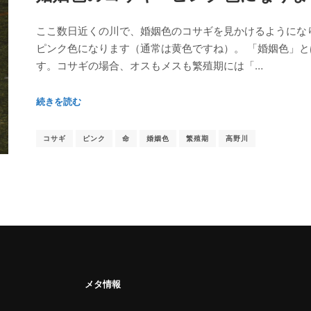
ここ数日近くの川で、婚姻色のコサギを見かけるようにな
ピンク色になります（通常は黄色ですね）。 「婚姻色」
す。コサギの場合、オスもメスも繁殖期には「…
続きを読む
コサギ
ピンク
命
婚姻色
繁殖期
高野川
メタ情報