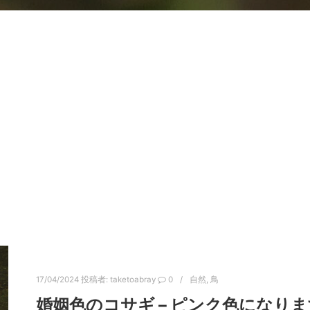
17/04/2024
投稿者:
taketoabray
0
自然
,
鳥
婚姻色のコサギ – ピンク色になりま