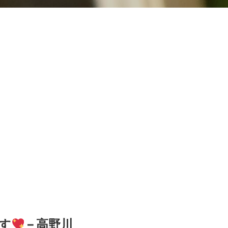
す
– 高野川