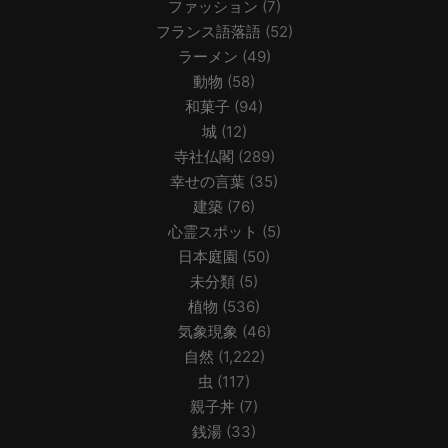
ファッション
(7)
フランス語落語
(52)
ラーメン
(49)
動物
(58)
和菓子
(94)
城
(12)
寺社仏閣
(289)
幸せの言葉
(35)
建築
(76)
心霊スポット
(5)
日本庭園
(50)
未分類
(5)
植物
(536)
気象現象
(46)
自然
(1,222)
虫
(117)
親子丼
(7)
銭湯
(33)