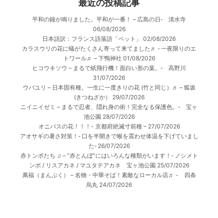
最近の投稿記事
平和の鐘が鳴りました。平和が一番！ – 広島の日‐ 清水寺
06/08/2026
日本語訳：フランス語落語「ペット」
02/08/2026
カラスウリの花に蟻がたくさん寄って来てました♬ ‐ 一夜限りのエ
トワール♬ – 下鴨神社
01/08/2026
ヒコウキソウ – まるで紙飛行機！面白い形の葉。‐ 高野川
31/07/2026
ウバユリ – 日本固有種。一生に一度きりの花 (竹と同じ）♬ – 狐坂
(きつねざか）
29/07/2026
ニイニイゼミ – まるで忍者、隠れ身の術！完全なる保護色。‐ 宝ヶ
池公園
28/07/2026
オニバスの花！！！- 京都府絶滅寸前種 –
27/07/2026
アオサギの暑さ対策！‐ 口を半開きで喉を震わせ体温を下げていまし
た‐
26/07/2026
赤トンボたち ♫ – “赤とんぼ”にはいろんな種類がいます！‐ ノシメト
ンボ / リスアカネ / マユタテアカネ 宝ヶ池公園
25/07/2026
萬福（まんぷく） – 名物・中華そば！素敵なローカル店♬ - 四条
烏丸
24/07/2026