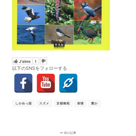
J'aime
1
以下のSNSをフォローする
しかめっ面
スズメ
京都御苑
表情
豊か
前の記事