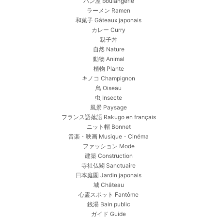
パン屋 boulangerie
ラーメン Ramen
和菓子 Gâteaux japonais
カレー Curry
親子丼
自然 Nature
動物 Animal
植物 Plante
キノコ Champignon
鳥 Oiseau
虫 Insecte
風景 Paysage
フランス語落語 Rakugo en français
ニット帽 Bonnet
音楽・映画 Musique・Cinéma
ファッション Mode
建築 Construction
寺社仏閣 Sanctuaire
日本庭園 Jardin japonais
城 Château
心霊スポット Fantôme
銭湯 Bain public
ガイド Guide