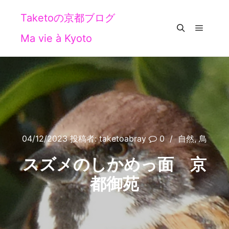
Taketoの京都ブログ
Ma vie à Kyoto
メイン
検索
04/12/2023
投稿者:
taketoabray
0
自然
,
鳥
スズメのしかめっ面 京
都御苑