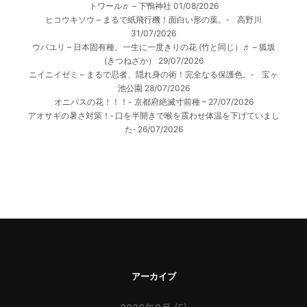
トワール♬ – 下鴨神社
01/08/2026
ヒコウキソウ – まるで紙飛行機！面白い形の葉。‐ 高野川
31/07/2026
ウバユリ – 日本固有種。一生に一度きりの花 (竹と同じ）♬ – 狐坂
(きつねざか）
29/07/2026
ニイニイゼミ – まるで忍者、隠れ身の術！完全なる保護色。‐ 宝ヶ
池公園
28/07/2026
オニバスの花！！！- 京都府絶滅寸前種 –
27/07/2026
アオサギの暑さ対策！‐ 口を半開きで喉を震わせ体温を下げていまし
た‐
26/07/2026
アーカイブ