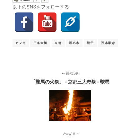
以下のSNSをフォローする
ヒノキ
三条大橋
京都
埋め木
欄干
西本願寺
前の記事
「鞍馬の火祭」 ‐ 京都三大奇祭 - 鞍馬
次の記事