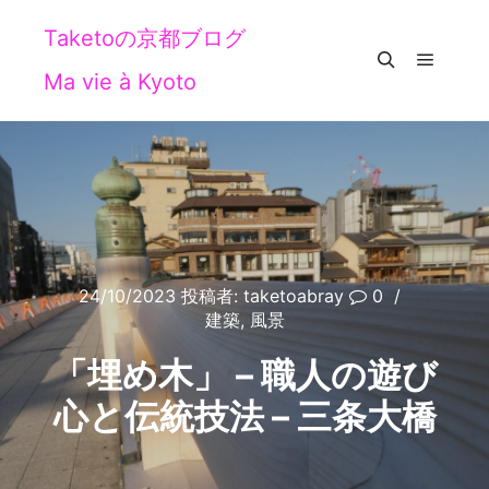
Taketoの京都ブログ
Ma vie à Kyoto
メイン
検索
24/10/2023
投稿者:
taketoabray
0
建築
,
風景
「埋め木」 – 職人の遊び
心と伝統技法 – 三条大橋