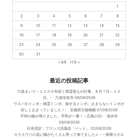
1
2
3
4
5
6
7
8
9
10
11
12
13
14
15
16
17
18
19
20
21
22
23
24
25
26
27
28
29
30
31
« 9月
11月 »
最近の投稿記事
六道まいり – １２００年続く精霊迎えの行事。８月７日～１０
日。‐ 六道珍皇寺
08/08/2026
ウスバキトンボ – 精霊トンボ。旅するトンボ。止まらないトンボが
珍しく止まっていました！‐ 京都府立植物園
07/08/2026
平和の鐘が鳴りました。平和が一番！ – 広島の日‐ 清水寺
06/08/2026
日本語訳：フランス語落語「ペット」
02/08/2026
カラスウリの花に蟻がたくさん寄って来てました♬ ‐ 一夜限りのエ